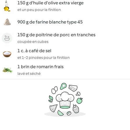
150 g d'huile d'olive extra vierge
et un peu pour la finition
900 g de farine blanche type 45
150 g de poitrine de porc en tranches
coupée en cubes
1 c. à café de sel
et 1-2 pincées pour la finition
1 brin de romarin frais
lavé et séché