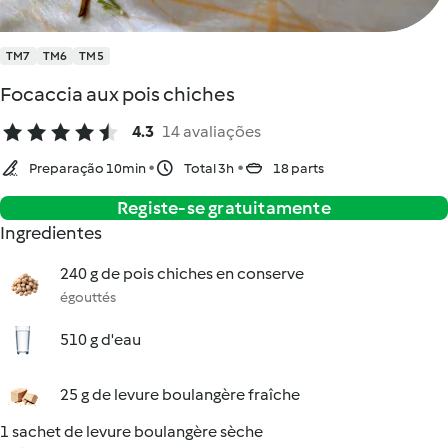
TM7
TM6
TM5
Focaccia aux pois chiches
4.3
14 avaliações
Preparação 10min
Total 3h
18 parts
Registe-se gratuitamente
Ingredientes
240 g de pois chiches en conserve
égouttés
510 g d'eau
25 g de levure boulangère fraîche
1 sachet de levure boulangère sèche