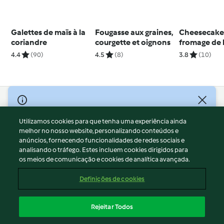
Galettes de maïs à la
Fougasse aux graines,
Cheesecake
coriandre
courgette et oignons
fromage de 
aux figues
4.4
(90)
4.5
(8)
3.8
(10)
© Copyright 2026
Utilizamos cookies para que tenha uma experiência ainda
Termos de Utilização
melhor no nosso website, personalizando conteúdos e
Aviso sobre Proteção de Dados
anúncios, fornecendo funcionalidades de redes sociais e
Aviso
analisando o tráfego. Estes incluem cookies dirigidos para
os meios de comunicação e cookies de analítica avançada.
Apoio legal
Cookies
Definições de cookies
Conteúdo do relatório
Rescisão do contrato
Rejeitar Todos
Declaração de acessibilidade