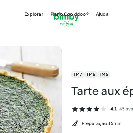
Explorar
Plano Cookidoo®
Ajuda
TM7
TM6
TM5
Tarte aux é
4.1
45 ava
Preparação 15min