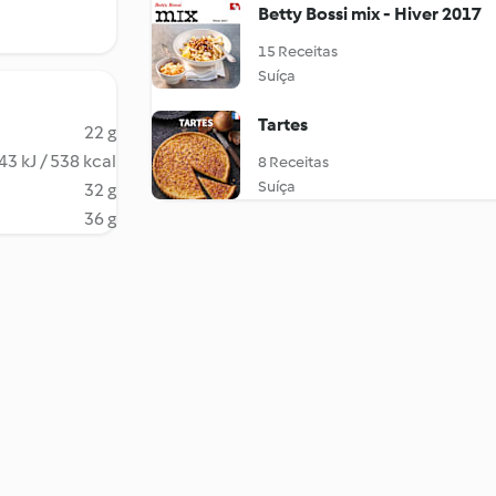
Betty Bossi mix - Hiver 2017
15 Receitas
Suíça
Tartes
22 g
43 kJ / 538 kcal
8 Receitas
Suíça
32 g
36 g