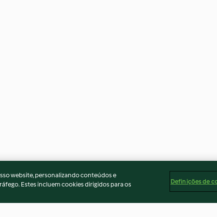
osso website, personalizando conteúdos e
Definições de c
ráfego. Estes incluem cookies dirigidos para os