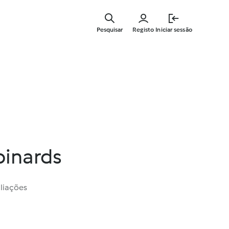
Saltar
para
Pesquisar
Registo
Iniciar sessão
o
conteúdo
principal
pinards
liações