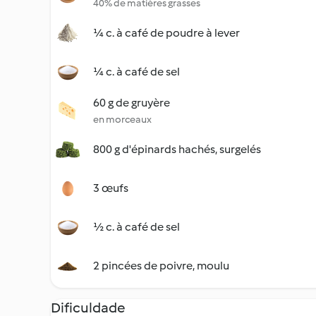
40% de matières grasses
¼ c. à café de poudre à lever
¼ c. à café de sel
60 g de gruyère
en morceaux
800 g d'épinards hachés, surgelés
3 œufs
½ c. à café de sel
2 pincées de poivre, moulu
Dificuldade