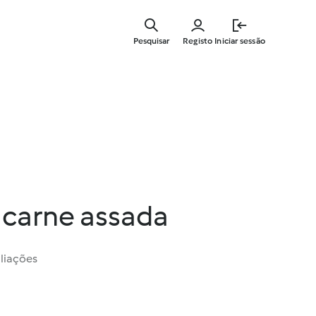
Saltar
para
Pesquisar
Registo
Iniciar sessão
o
conteúdo
principal
 carne assada
liações