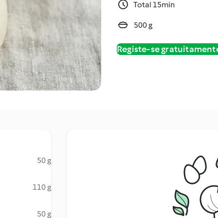
Total 15min
500 g
Registe-se gratuitament
50 g
110 g
50 g