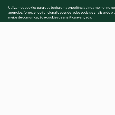
Utilizamos cookies para que tenha uma experiência ainda melhor no n
anúncios, fornecendo funcionalidades de redes sociais e analisando o t
meios de comunicação e cookies de analítica avançada.
Bolo de maçã húmido - TM5
Tigelada familiar
Nenhuma avaliação
4.0
(48)
© Copyright 2026
Termos de Utilização
Aviso sobre Proteção de D