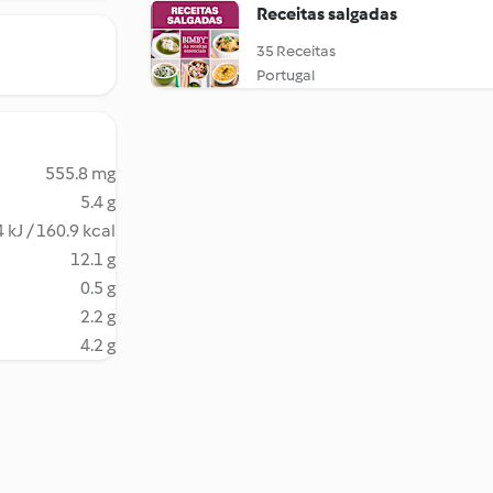
Receitas salgadas
35 Receitas
Portugal
555.8 mg
5.4 g
 kJ / 160.9 kcal
12.1 g
0.5 g
2.2 g
4.2 g