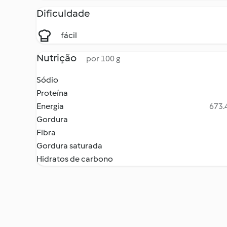
Dificuldade
fácil
Nutrição
por 100 g
Sódio
Proteína
Energia
673.4
Gordura
Fibra
Gordura saturada
Hidratos de carbono