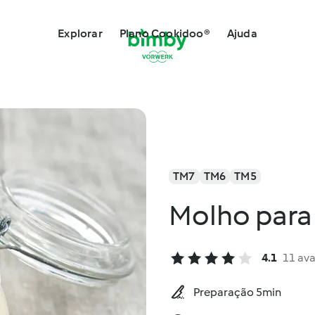
Explorar
Plano Cookidoo®
Ajuda
TM7
TM6
TM5
Molho para
4.1
11 ava
Preparação 5min