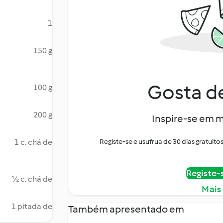
1
150 g
Gosta de
100 g
200 g
Inspire-se em m
1 c. chá de
Registe-se e usufrua de 30 dias gratui
Registe-
½ c. chá de
Mais
1 pitada de
Também apresentado em