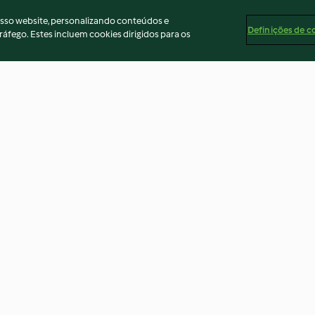
osso website, personalizando conteúdos e
Definições de c
ráfego. Estes incluem cookies dirigidos para os
O 1º iogurte
Bolo gourmet d
negro
3.8
(4)
4.1
(14)
ados
Aviso
Apoio legal
Cookies
Conteúdo do relató