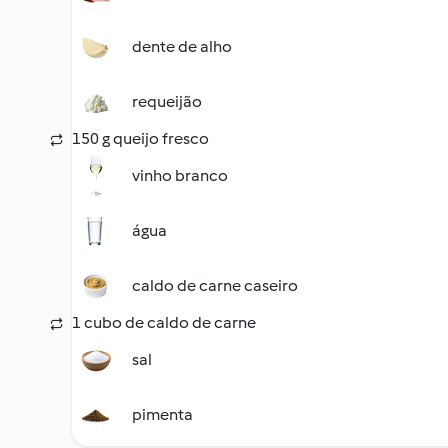
dente de alho
requeijão
150 g queijo fresco
vinho branco
água
caldo de carne caseiro
1 cubo de caldo de carne
sal
pimenta