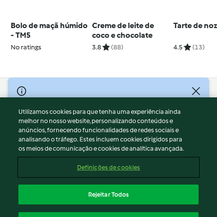
Bolo de maçã húmido
Creme de leite de
Tarte de no
- TM5
coco e chocolate
No ratings
3.8
(88)
4.5
(13)
© Copyright 2026
Utilizamos cookies para que tenha uma experiência ainda
Termos de Utilização
melhor no nosso website, personalizando conteúdos e
Aviso sobre Proteção de Dados
anúncios, fornecendo funcionalidades de redes sociais e
Aviso
analisando o tráfego. Estes incluem cookies dirigidos para
os meios de comunicação e cookies de analítica avançada.
Apoio legal
Cookies
Definições de cookies
Conteúdo do relatório
Rescisão do contrato
Rejeitar Todos
Declaração de acessibilidade