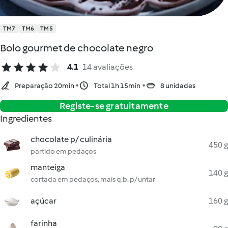
TM7
TM6
TM5
Bolo gourmet de chocolate negro
4.1
14 avaliações
Preparação 20min
Total 1h 15min
8 unidades
Registe-se gratuitamente
Ingredientes
chocolate p/ culinária
450 g
partido em pedaços
manteiga
140 g
cortada em pedaços, mais q.b. p/ untar
açúcar
160 g
farinha