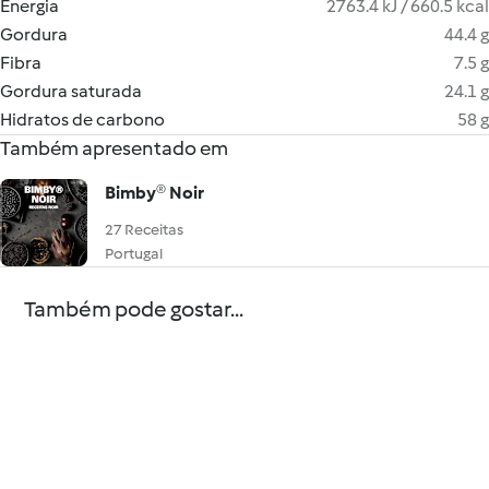
Energia
2763.4 kJ / 660.5 kcal
Gordura
44.4 g
Fibra
7.5 g
Gordura saturada
24.1 g
Hidratos de carbono
58 g
Também apresentado em
Bimby® Noir
27 Receitas
Portugal
Também pode gostar...