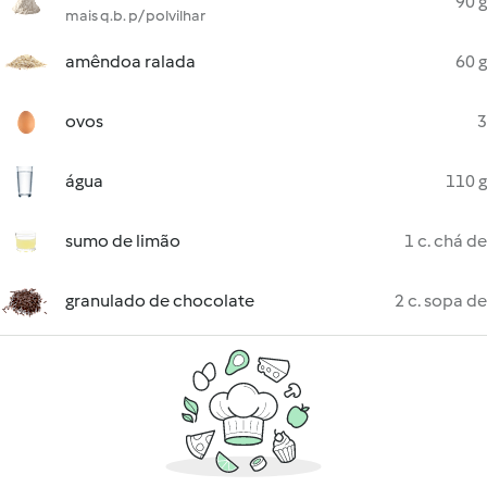
90 g
mais q.b. p/ polvilhar
amêndoa ralada
60 g
ovos
3
água
110 g
sumo de limão
1 c. chá de
granulado de chocolate
2 c. sopa de