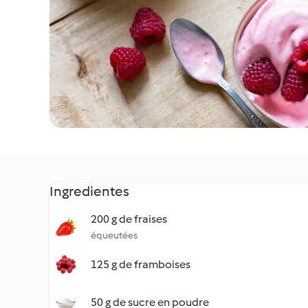
Ingredientes
200 g de fraises
équeutées
125 g de framboises
50 g de sucre en poudre