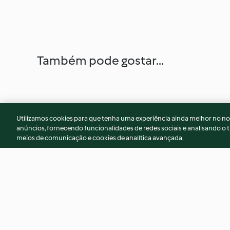
Também pode gostar...
Utilizamos cookies para que tenha uma experiência ainda melhor no n
anúncios, fornecendo funcionalidades de redes sociais e analisando o t
meios de comunicação e cookies de analítica avançada.
Biscuits de Noël aux épices et
Gâteau pommes-ca
au miel