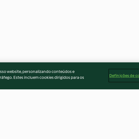
osso website, personalizando conteúdos e
Definições de c
ráfego. Estes incluem cookies dirigidos para os
nnelle
Crumble pomme-kiwi
Biscuits pain d'