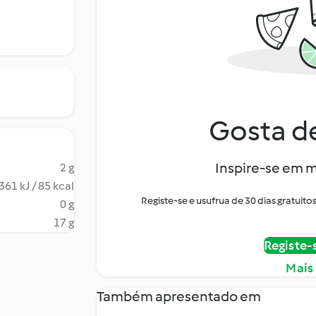
Gosta de
Inspire-se em m
2 g
361 kJ / 85 kcal
Registe-se e usufrua de 30 dias gratui
0 g
17 g
Registe-
Mais
Também apresentado em