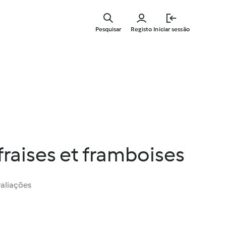
Saltar
para
Pesquisar
Registo
Iniciar sessão
o
conteúdo
principal
raises et framboises
valiações