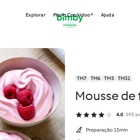
Explorar
Plano Cookidoo®
Ajuda
TM7
TM6
TM5
TM31
Mousse de f
4.0
593 a
Preparação 15min