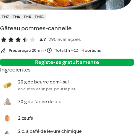
TM7
TM6
TM5
TM31
Gâteau pommes-cannelle
3.7
290 avaliações
Preparação 20min
Total 1h
4 portions
Registe-se gratuitamente
Ingredientes
20 g de beurre demi-sel
en cubes, et un peu pour le plat
70 g de farine de blé
2 œufs
2 c. à café de levure chimique