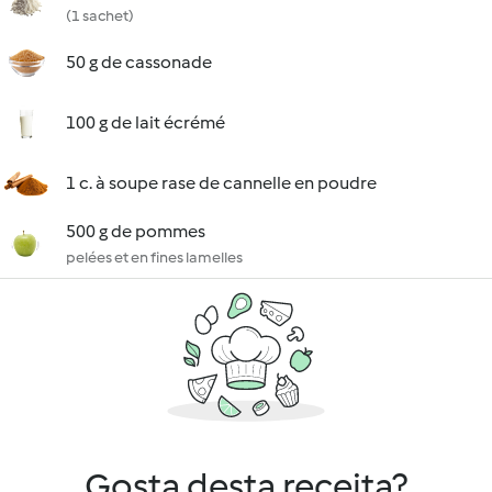
(1 sachet)
50 g de cassonade
100 g de lait écrémé
1 c. à soupe rase de cannelle en poudre
500 g de pommes
pelées et en fines lamelles
Gosta desta receita?