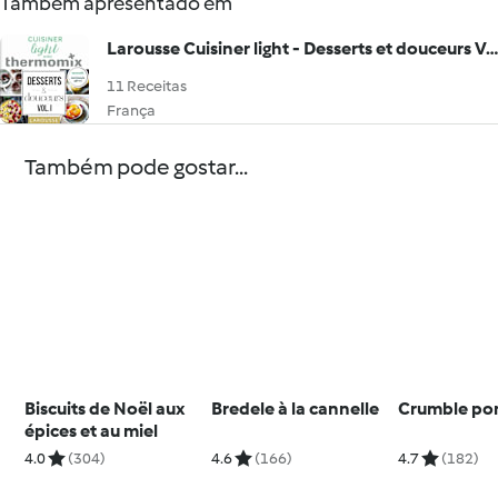
Também apresentado em
Larousse Cuisiner light - Desserts et douceurs Vol.I
11 Receitas
França
Também pode gostar...
Biscuits de Noël aux
Bredele à la cannelle
Crumble po
épices et au miel
4.0
(304)
4.6
(166)
4.7
(182)