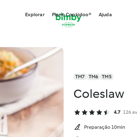
Explorar
Plano Cookidoo®
Ajuda
TM7
TM6
TM5
Coleslaw
4.7
126 a
Preparação 10min