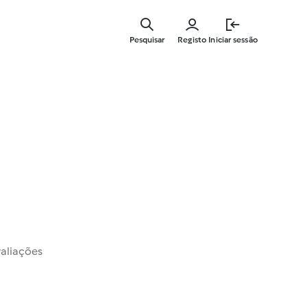
Saltar
para
Pesquisar
Registo
Iniciar sessão
o
conteúdo
principal
valiações