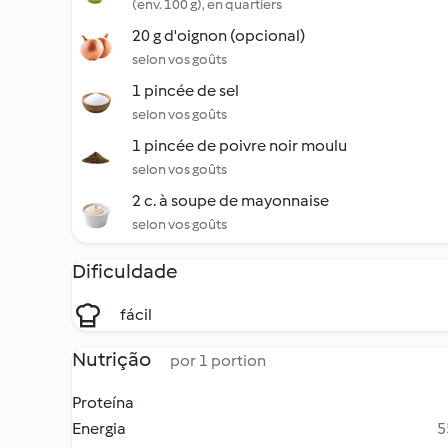
(env. 100 g), en quartiers
20 g d'oignon (opcional)
selon vos goûts
1 pincée de sel
selon vos goûts
1 pincée de poivre noir moulu
selon vos goûts
2 c. à soupe de mayonnaise
selon vos goûts
Dificuldade
fácil
Nutrição
por 1 portion
Proteína
Energia
5