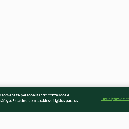
osso website, personalizando conteúdos e
Definições de c
ráfego. Estes incluem cookies dirigidos para os