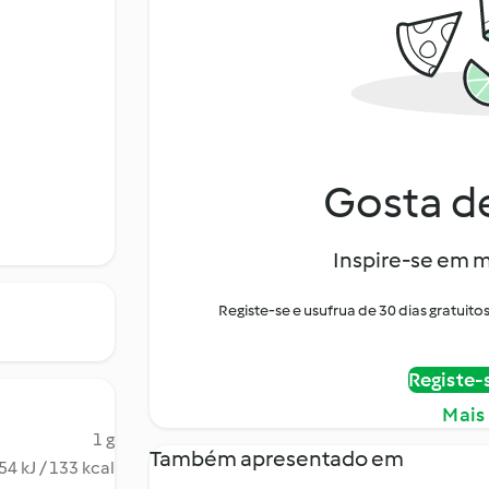
Gosta de
Inspire-se em m
Registe-se e usufrua de 30 dias gratui
Registe-
Mais
1 g
Também apresentado em
54 kJ / 133 kcal