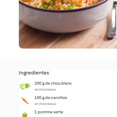
Ingredientes
200 g de chou blanc
en morceaux
100 g de carottes
en morceaux
1 pomme verte