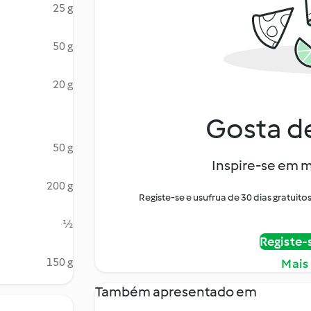
25 g
50 g
20 g
Gosta de
50 g
Inspire-se em m
200 g
Registe-se e usufrua de 30 dias gratui
½
Registe-
150 g
Mais
Também apresentado em