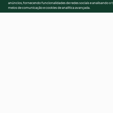
anúncios, fornecendo funcionalidades de redes sociais e analisando o t
meios de comunicação e cookies de analítica avançada.
Bolo fresco de morango
Minifolares
4.7
(132)
4.6
(75)
© Copyright 2026
Termos de Utilização
Aviso sobre Proteção de D
Declaração de acessibilidade