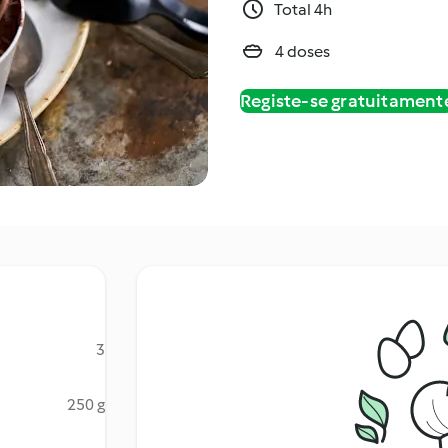
Total 4h
4 doses
Registe-se gratuitament
3
250 g