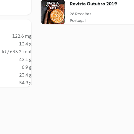
Revista Outubro 2019
26 Receitas
Portugal
122.6 mg
13.4 g
 kJ / 633.2 kcal
42.1 g
6.9 g
23.4 g
54.9 g