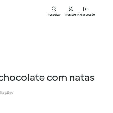
Saltar
para
Pesquisar
Registo
Iniciar sessão
o
conteúdo
principal
chocolate com natas
liações