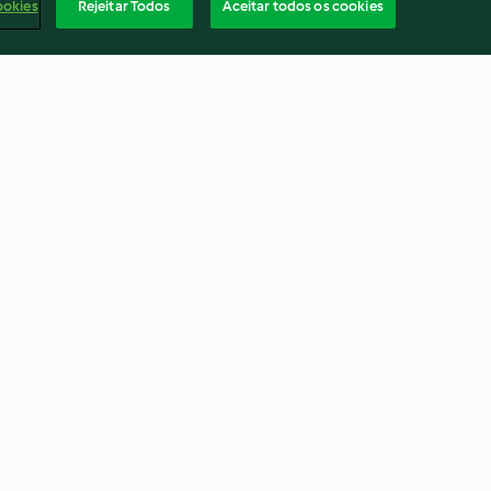
ookies
Rejeitar Todos
Aceitar todos os cookies
gibre
Bolo de aniversário
4.0
(45)
Portu
rio
Rescisão do contrato