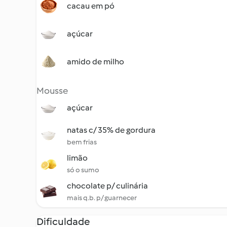
cacau em pó
açúcar
amido de milho
Mousse
açúcar
natas c/ 35% de gordura
bem frias
limão
só o sumo
chocolate p/ culinária
mais q.b. p/ guarnecer
Dificuldade