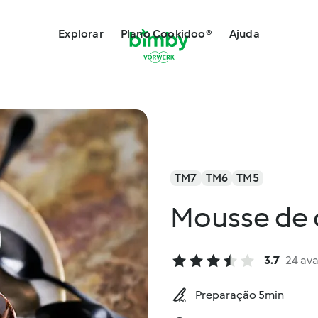
Explorar
Plano Cookidoo®
Ajuda
TM7
TM6
TM5
Mousse de 
3.7
24 ava
Preparação 5min