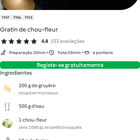
TM7
TM6
TM5
Gratin de chou-fleur
4.8
233 avaliações
Preparação 20min
Total 55min
6 portions
Registe-se gratuitamente
Ingredientes
200 g de gruyère
coupé en morceaux
500 g d'eau
1 chou-fleur
(env. 1000 g), en petits bouquets