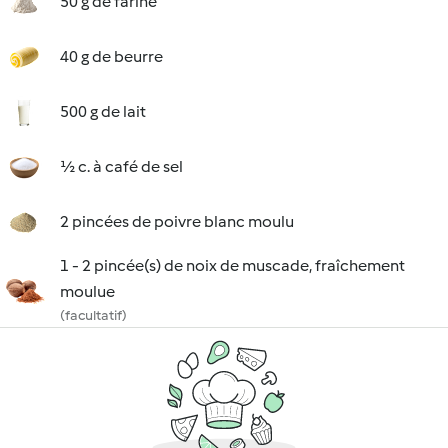
50 g de farine
40 g de beurre
500 g de lait
½ c. à café de sel
2 pincées de poivre blanc moulu
1 - 2 pincée(s) de noix de muscade, fraîchement
moulue
(facultatif)