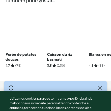
Também pode gostar...
Purée de patates
Cuisson du riz
Blancs en n
douces
basmati
4.7
(75)
3.5
(130)
4.5
(33)
© Copyright 2026
Utilizamos cookies para que tenha uma experiência ainda
Termos de Utilização
melhor no nosso website, personalizando conteúdos e
Aviso sobre Proteção de Dados
anúncios, fornecendo funcionalidades de redes sociais e