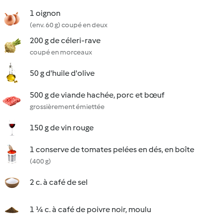
1 oignon
(env. 60 g) coupé en deux
200 g de céleri-rave
coupé en morceaux
50 g d'huile d'olive
500 g de viande hachée, porc et bœuf
grossièrement émiettée
150 g de vin rouge
1 conserve de tomates pelées en dés, en boîte
(400 g)
2 c. à café de sel
1 ¼ c. à café de poivre noir, moulu