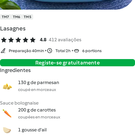
TM7
TM6
TM5
Lasagnes
4.8
412 avaliações
Preparação 40min
Total 2h
6 portions
Registe-se gratuitamente
Ingredientes
130 g de parmesan
coupé en morceaux
Sauce bolognaise
200 g de carottes
coupées en morceaux
1 gousse d'ail