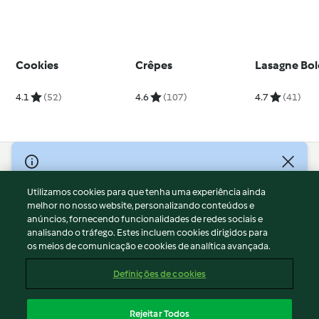
Cookies
Crêpes
Lasagne Bol
4.1
(52)
4.6
(107)
4.7
(41)
© Copyright 2026
Utilizamos cookies para que tenha uma experiência ainda
Termos de Utilização
melhor no nosso website, personalizando conteúdos e
Aviso sobre Proteção de Dados
anúncios, fornecendo funcionalidades de redes sociais e
Aviso
analisando o tráfego. Estes incluem cookies dirigidos para
os meios de comunicação e cookies de analítica avançada.
Apoio legal
Cookies
Definições de cookies
Conteúdo do relatório
Rescisão do contrato
Rejeitar Todos