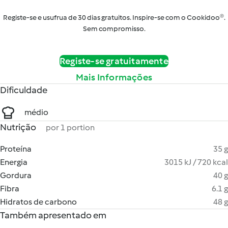
Registe-se e usufrua de 30 dias gratuitos. Inspire-se com o Cookidoo®.
Sem compromisso.
Registe-se gratuitamente
Mais Informações
Dificuldade
médio
Nutrição
por 1 portion
Proteína
35 g
Energia
3015 kJ / 720 kcal
Gordura
40 g
Fibra
6.1 g
Hidratos de carbono
48 g
Também apresentado em