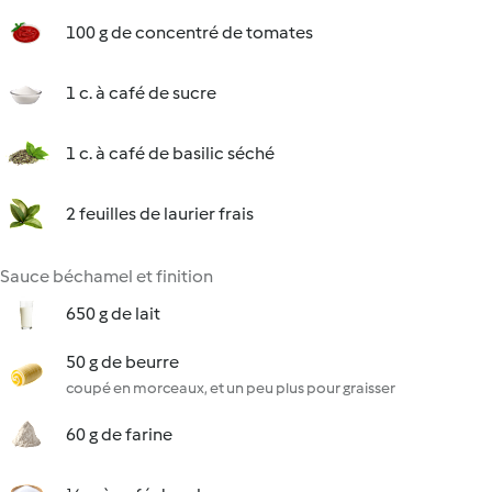
100 g de concentré de tomates
1 c. à café de sucre
1 c. à café de basilic séché
2 feuilles de laurier frais
Sauce béchamel et finition
650 g de lait
50 g de beurre
coupé en morceaux, et un peu plus pour graisser
60 g de farine