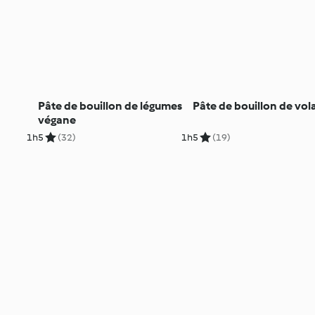
Pâte de bouillon de légumes
Pâte de bouillon de vola
végane
1h
5
(32)
1h
5
(19)