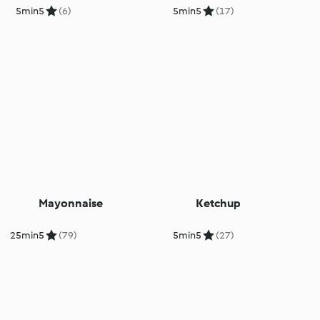
5min
5
(6)
5min
5
(17)
Mayonnaise
Ketchup
25min
5
(79)
5min
5
(27)