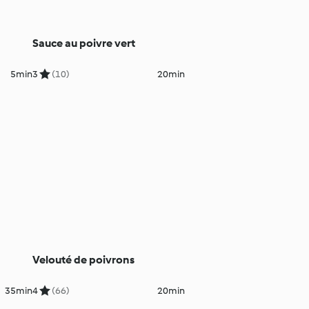
Sauce au poivre vert
5min
3
(10)
20min
Velouté de poivrons
35min
4
(66)
20min