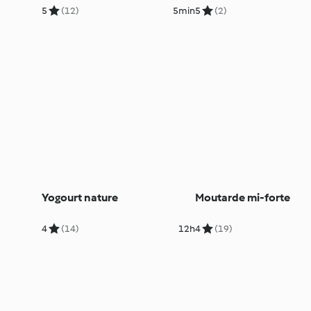
5
(12)
5min
5
(2)
Yogourt nature
Moutarde mi-forte
4
(14)
12h
4
(19)