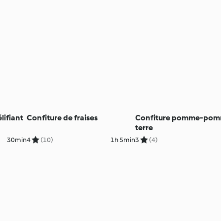
lifiant
Confiture de fraises
Confiture pomme-pom
terre
30min
4
(10)
1h 5min
3
(4)