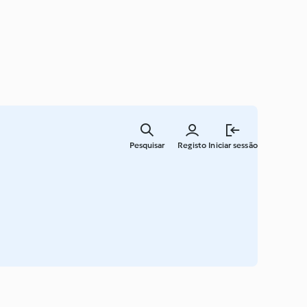
Saltar
para
Pesquisar
Registo
Iniciar sessão
o
conteúdo
principal