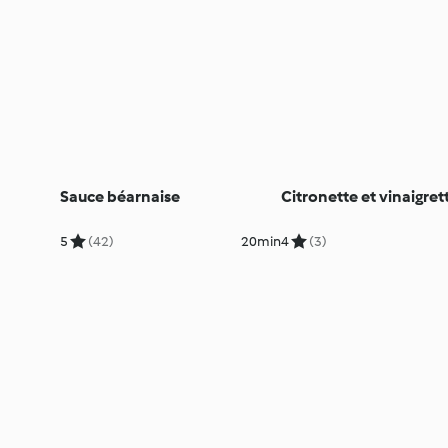
Sauce béarnaise
Citronette et vinaigret
5
(42)
20min
4
(3)