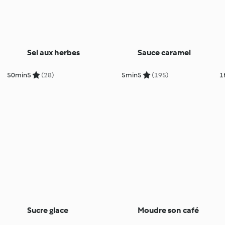
Sel aux herbes
Sauce caramel
50min
5
(28)
5min
5
(195)
1
Sucre glace
Moudre son café