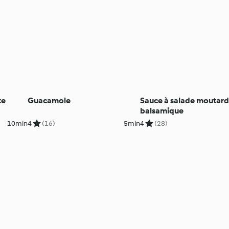
te
Guacamole
Sauce à salade moutar
balsamique
10min
4
(16)
5min
4
(28)