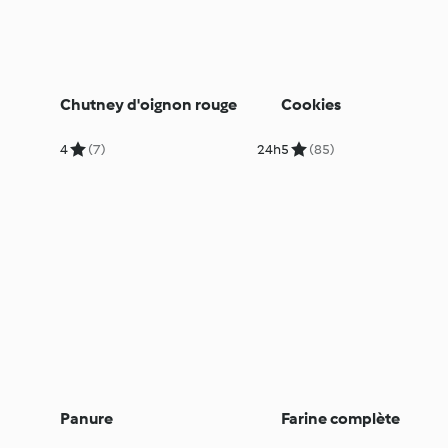
Chutney d'oignon rouge
Cookies
4
(7)
24h
5
(85)
Panure
Farine complète