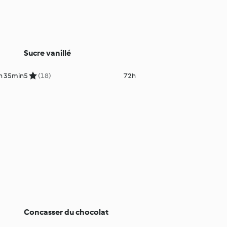
Sucre vanillé
h 35min
5
(18)
72h
Concasser du chocolat