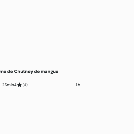
me de
Chutney de mangue
25min
4
(4)
1h