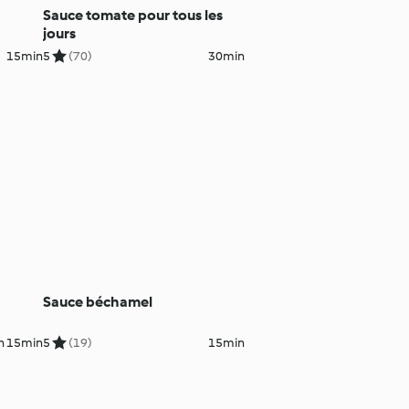
Sauce tomate pour tous les
jours
15min
5
(70)
30min
Sauce béchamel
h 15min
5
(19)
15min