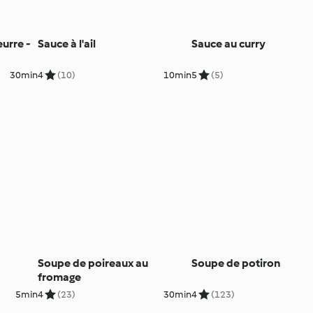
eurre -
Sauce à l'ail
Sauce au curry
30min
4
(10)
10min
5
(5)
Soupe de poireaux au
Soupe de potiron
fromage
5min
4
(23)
30min
4
(123)