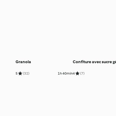
Granola
Confiture avec sucre gé
5
(32)
1h 40min
4
(7)