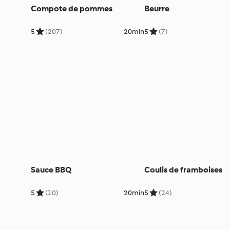
Compote de pommes
Beurre
5
(207)
20min
5
(7)
Sauce BBQ
Coulis de framboises
5
(10)
20min
5
(24)