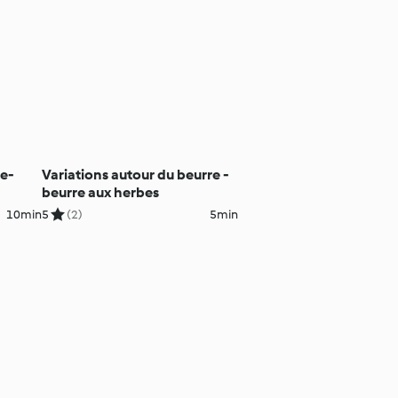
de-
Variations autour du beurre -
beurre aux herbes
10min
5
(2)
5min