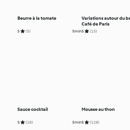
Beurre à la tomate
Variations autour du b
Café de Paris
5
(5)
5min
5
(13)
Sauce cocktail
Mousse au thon
5
(18)
5min
5
(128)