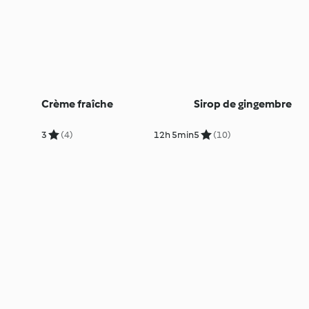
Crème fraîche
Sirop de gingembre
3
(4)
12h 5min
5
(10)