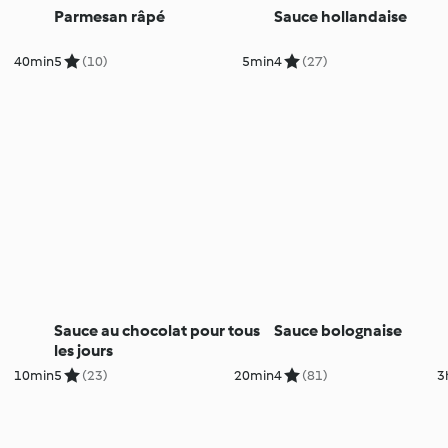
Parmesan râpé
Sauce hollandaise
40min
5
(10)
5min
4
(27)
Sauce au chocolat pour tous
Sauce bolognaise
les jours
10min
5
(23)
20min
4
(81)
3