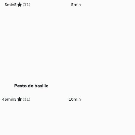
5min
5
(11)
5min
Pesto de basilic
45min
5
(31)
10min