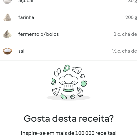
açúcar
30 g
farinha
200 g
fermento p/ bolos
1 c. chá de
sal
½ c. chá de
Gosta desta receita?
Inspire-se em mais de 100 000 receitas!