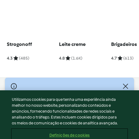
Strogonoff
Leite creme
Brigadeiros
4.3
(485)
4.8
(1.6K)
4.7
(613)
© Copyright 2026
Utilizamos cookies para que tenha uma experiência ainda
Termos de Utilização
melhor no nosso website, personalizando conteúdos e
Aviso sobre Proteção de Dados
anúncios, fornecendo funcionalidades de redes sociais e
Aviso
analisando o tráfego. Estes incluem cookies dirigidos para
os meios de comunicação e cookies de analítica avançada.
Apoio legal
Cookies
Definições de cookies