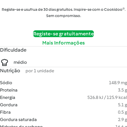
Registe-se e usufrua de 30 dias gratuitos. Inspire-se com o Cookidoo®.
Sem compromisso.
Registe-se gratuitamente
Mais Informações
Dificuldade
médio
Nutrição
por 1 unidade
Sódio
148.9 mg
Proteína
3.5 g
Energia
526.8 kJ / 125.9 kcal
Gordura
5.1 g
Fibra
0.5 g
Gordura saturada
2.9 g
Hidratos de carbono
16.6 g