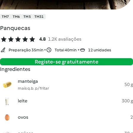
TM7
TM6
TM5
TM31
Panquecas
4.8
1.2K avaliações
Preparação 35min
Total 40min
12 unidades
Registe-se gratuitamente
Ingredientes
manteiga
50 g
mais q.b. p/ fritar
leite
300 g
ovos
2