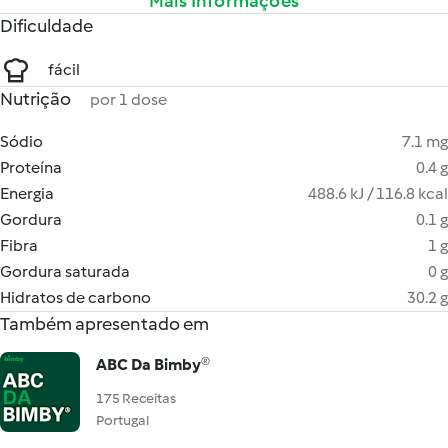
Mais Informações
Dificuldade
fácil
Nutrição
por 1 dose
Sódio
7.1 mg
Proteína
0.4 g
Energia
488.6 kJ / 116.8 kcal
Gordura
0.1 g
Fibra
1 g
Gordura saturada
0 g
Hidratos de carbono
30.2 g
Também apresentado em
ABC Da Bimby®
175 Receitas
Portugal