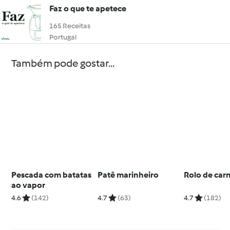
Faz o que te apetece
165 Receitas
Portugal
Também pode gostar...
Pescada com batatas
Patê marinheiro
Rolo de car
ao vapor
4.6
(142)
4.7
(63)
4.7
(182)