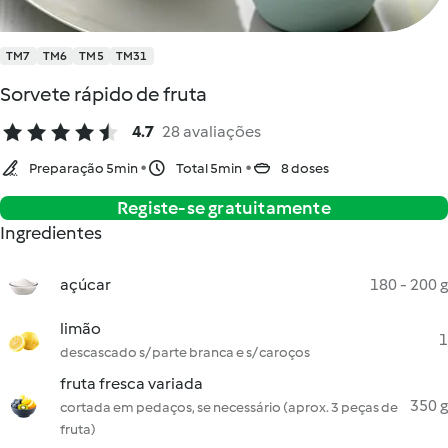
TM7
TM6
TM5
TM31
Sorvete rápido de fruta
4.7
28 avaliações
Preparação 5min
Total 5min
8 doses
Registe-se gratuitamente
Ingredientes
açúcar
180 - 200 g
limão
1
descascado s/ parte branca e s/ caroços
fruta fresca variada
350 g
cortada em pedaços, se necessário (aprox. 3 peças de
fruta)