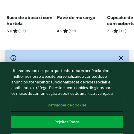
Suco de abacaxi com
Pavê de morango
Cupcake de
hortelã
com cobertu
chocolate
5.0
(17)
4.2
(59)
3.5
(11)
© Copyright 2026
Utilizamos cookies para que tenha uma experiência ainda
Termos de Utilização
melhor no nosso website, personalizando conteúdos e
Aviso sobre Proteção de Dados
anúncios, fornecendo funcionalidades de redes sociais e
Aviso
analisando o tráfego. Estes incluem cookies dirigidos para
os meios de comunicação e cookies de analítica avançada.
Apoio legal
Cookies
Definições de cookies
Conteúdo do relatório
Rescisão do contrato
Rejeitar Todos
Declaração de acessibilidade