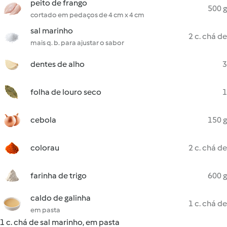
peito de frango
500 g
cortado em pedaços de 4 cm x 4 cm
sal marinho
2 c. chá de
mais q. b. para ajustar o sabor
dentes de alho
3
folha de louro seco
1
cebola
150 g
colorau
2 c. chá de
farinha de trigo
600 g
caldo de galinha
1 c. chá de
em pasta
1 c. chá de sal marinho, em pasta