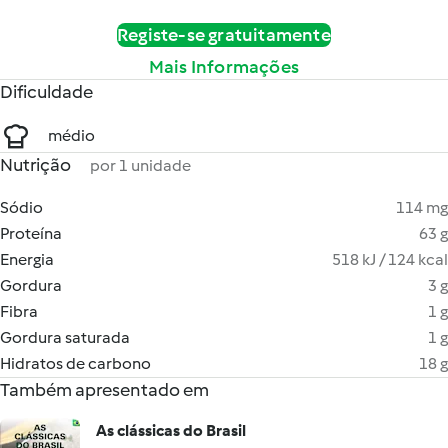
Registe-se gratuitamente
Mais Informações
Dificuldade
médio
Nutrição
por 1 unidade
Sódio
114 mg
Proteína
63 g
Energia
518 kJ / 124 kcal
Gordura
3 g
Fibra
1 g
Gordura saturada
1 g
Hidratos de carbono
18 g
Também apresentado em
As clássicas do Brasil