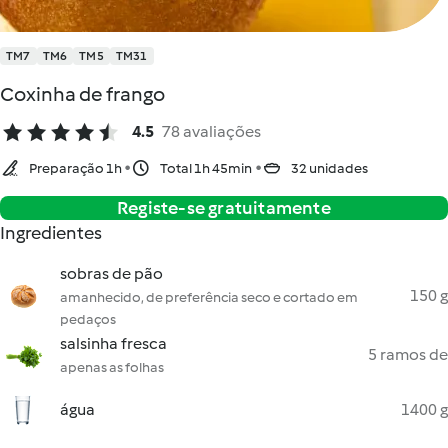
TM7
TM6
TM5
TM31
Coxinha de frango
4.5
78 avaliações
Preparação 1h
Total 1h 45min
32 unidades
Registe-se gratuitamente
Ingredientes
sobras de pão
150 g
amanhecido, de preferência seco e cortado em
pedaços
salsinha fresca
5 ramos de
apenas as folhas
água
1400 g