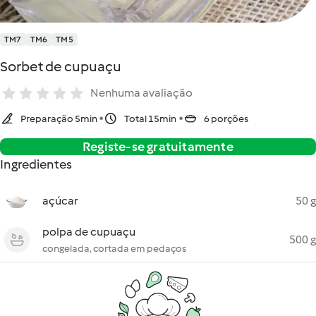
TM7
TM6
TM5
Sorbet de cupuaçu
Nenhuma avaliação
Preparação 5min
Total 15min
6 porções
Registe-se gratuitamente
Ingredientes
açúcar
50 g
polpa de cupuaçu
500 g
congelada, cortada em pedaços