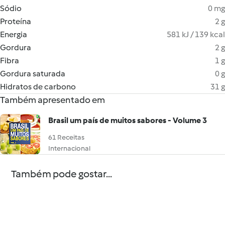
Sódio
0 mg
Proteína
2 g
Energia
581 kJ / 139 kcal
Gordura
2 g
Fibra
1 g
Gordura saturada
0 g
Hidratos de carbono
31 g
Também apresentado em
Brasil um país de muitos sabores - Volume 3
61 Receitas
Internacional
Também pode gostar...