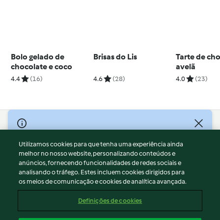
Bolo gelado de
Brisas do Lis
Tarte de cho
chocolate e coco
avelã
4.4
(16)
4.6
(28)
4.0
(23)
© Copyright 2026
Utilizamos cookies para que tenha uma experiência ainda
Termos de Utilização
melhor no nosso website, personalizando conteúdos e
Aviso sobre Proteção de Dados
anúncios, fornecendo funcionalidades de redes sociais e
Aviso
analisando o tráfego. Estes incluem cookies dirigidos para
os meios de comunicação e cookies de analítica avançada.
Apoio legal
Cookies
Definições de cookies
Conteúdo do relatório