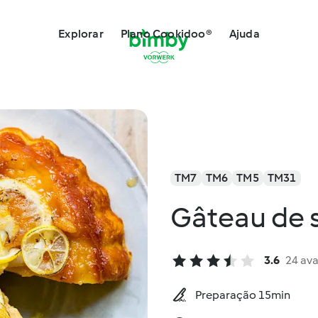
Explorar
Plano Cookidoo®
Ajuda
TM7
TM6
TM5
TM31
Gâteau de 
3.6
24 ava
Preparação 15min