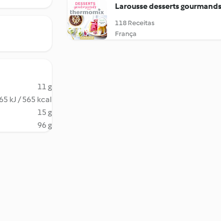
Larousse desserts gourmand
118 Receitas
França
11 g
65 kJ / 565 kcal
15 g
96 g