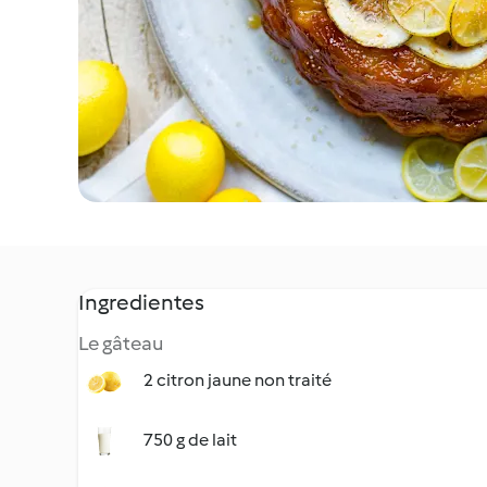
Ingredientes
Le gâteau
2 citron jaune non traité
750 g de lait