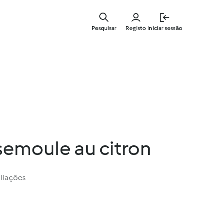
Saltar
para
Pesquisar
Registo
Iniciar sessão
o
conteúdo
principal
semoule au citron
liações