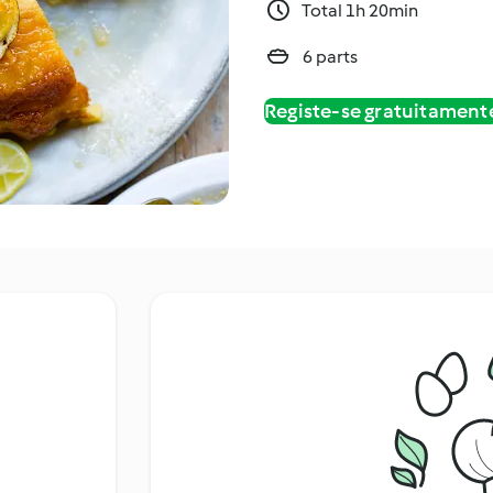
Total 1h 20min
6 parts
Registe-se gratuitament