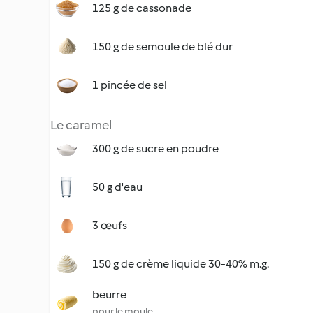
125 g de cassonade
150 g de semoule de blé dur
1 pincée de sel
Le caramel
300 g de sucre en poudre
50 g d'eau
3 œufs
150 g de crème liquide 30-40% m.g.
beurre
pour le moule