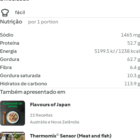
fácil
Nutrição
por 1 portion
Sódio
1465 mg
Proteína
52.7 g
Energia
5199.5 kJ / 1238 kcal
Gordura
62.7 g
Fibra
6.4 g
Gordura saturada
10.3 g
Hidratos de carbono
113.9 g
Também apresentado em
Flavours of Japan
22 Receitas
Austrália e Nova Zelândia
Thermomix® Sensor (Meat and fish)