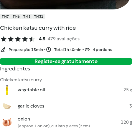
TM7
TM6
TM5
TM31
Chicken katsu curry with rice
4.5
479 avaliações
Preparação 15min
Total 1h 40min
4 portions
Registe-se gratuitamente
Ingredientes
Chicken katsu curry
vegetable oil
25 g
garlic cloves
3
onion
120 g
(approx. 1 onion), cut into pieces (2 cm)