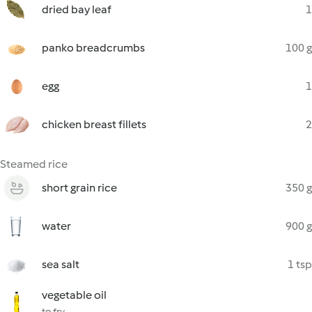
dried bay leaf
1
panko breadcrumbs
100 g
egg
1
chicken breast fillets
2
Steamed rice
short grain rice
350 g
water
900 g
sea salt
1 tsp
vegetable oil
to fry