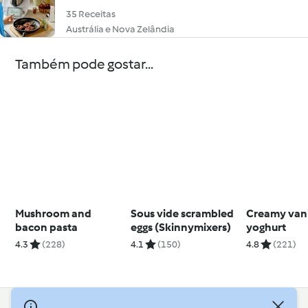
35 Receitas
Austrália e Nova Zelândia
Também pode gostar...
Mushroom and
Sous vide scrambled
Creamy vani
bacon pasta
eggs (Skinnymixers)
yoghurt
4.3
(228)
4.1
(150)
4.8
(221)