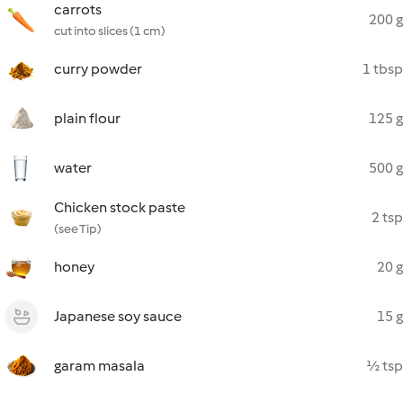
carrots
200 g
cut into slices (1 cm)
curry powder
1 tbsp
plain flour
125 g
water
500 g
Chicken stock paste
2 tsp
(see Tip)
honey
20 g
Japanese soy sauce
15 g
garam masala
½ tsp