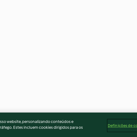
osso website, personalizando conteúdos e
Definições de c
ráfego. Estes incluem cookies dirigidos para os