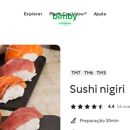
Explorar
Plano Cookidoo®
Ajuda
TM7
TM6
TM5
Sushi nigiri
4.4
16 ava
Preparação 30min