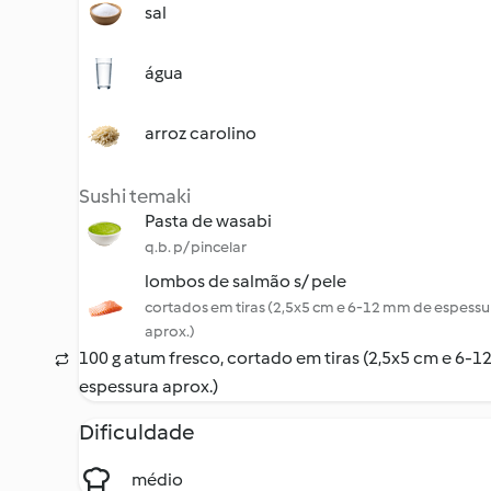
sal
água
arroz carolino
Sushi temaki
Pasta de wasabi
q.b. p/ pincelar
lombos de salmão s/ pele
cortados em tiras (2,5x5 cm e 6-12 mm de espessu
aprox.)
100 g atum fresco, cortado em tiras (2,5x5 cm e 6-
espessura aprox.)
Dificuldade
médio