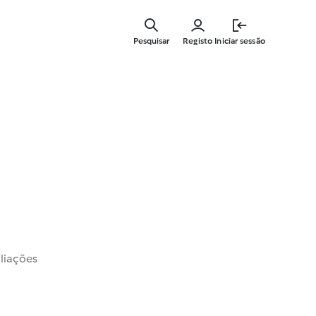
Saltar
para
Pesquisar
Registo
Iniciar sessão
o
conteúdo
principal
liações