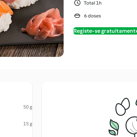
Total 1h
6 doses
Registe-se gratuitament
50 g
15 g