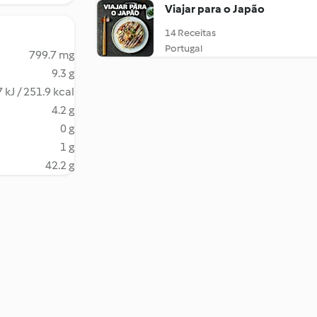
Viajar para o Japão
14 Receitas
Portugal
799.7 mg
9.3 g
 kJ / 251.9 kcal
4.2 g
0 g
1 g
42.2 g