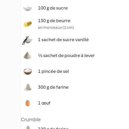
100 g de sucre
130 g de beurre
en morceaux (2 cm)
1 sachet de sucre vanillé
½ sachet de poudre à lever
1 pincée de sel
300 g de farine
1 œuf
Crumble