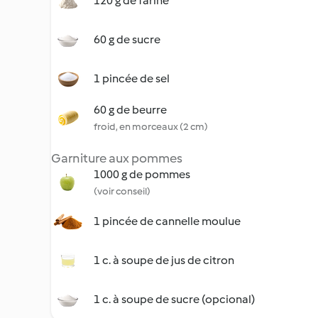
120 g de farine
60 g de sucre
1 pincée de sel
60 g de beurre
froid, en morceaux (2 cm)
Garniture aux pommes
1000 g de pommes
(voir conseil)
1 pincée de cannelle moulue
1 c. à soupe de jus de citron
1 c. à soupe de sucre (opcional)