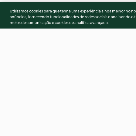
Utilizamos cookies para que tenha uma experiência ainda melhor no n
anúncios, fornecendo funcionalidades de redes sociais e analisando o t
meios de comunicação e cookies de analítica avançada.
Tarte Tatin
Gâteau aux amand
Majorque
4.8
(5)
4.6
(23)
© Copyright 2026
Termos de Utilização
Aviso sobre Proteção de D