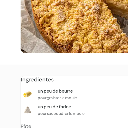
Ingredientes
un peu de beurre
pour graisser le moule
un peu de farine
pour saupoudrer le moule
Pâte