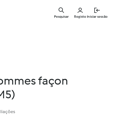
Saltar
para
Pesquisar
Registo
Iniciar sessão
o
conteúdo
principal
pommes façon
M5)
liações