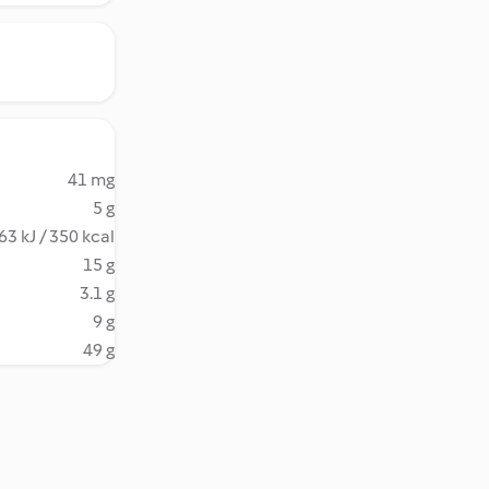
41 mg
5 g
63 kJ / 350 kcal
15 g
3.1 g
9 g
49 g