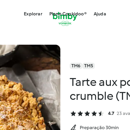
Explorar
Plano Cookidoo®
Ajuda
TM6
TM5
Tarte aux 
crumble (T
4.7
23 ava
Preparação 30min