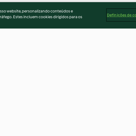
osso website, personalizando conteúdos e
Definições de c
ráfego. Estes incluem cookies dirigidos para os
es de
Muffins aux cerises et crumble
Fond de légume
croustillant
3.8
(5)
5.0
(1)
ados
Aviso
Apoio legal
Cookies
Conteúdo do relató