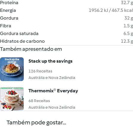
Proteína
32.7 g
Energia
1956.2 kJ / 467.5 kcal
Gordura
32 g
Fibra
1.5 g
Gordura saturada
6.5 g
Hidratos de carbono
12.3 g
Também apresentado em
Stack up the savings
126 Receitas
Austrália e Nova Zelândia
Thermomix® Everyday
68 Receitas
Austrália e Nova Zelândia
Também pode gostar...