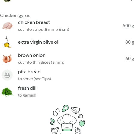
Chicken gyros
chicken breast
500 g
cut into strips (5 mm x 6 cm)
extra virgin olive oil
80 g
brown onion
60 g
cut into thin slices (5 mm)
pita bread
to serve (see Tips)
fresh dill
to garnish