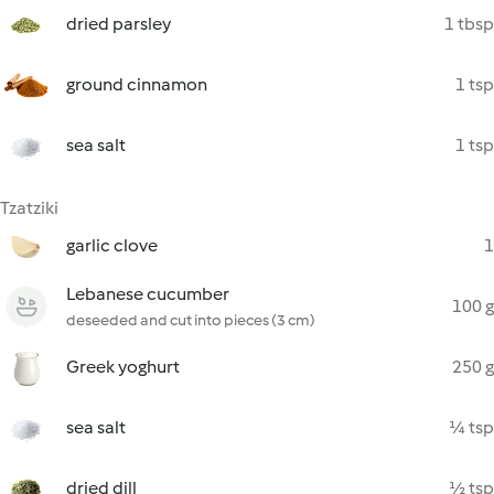
dried parsley
1 tbsp
ground cinnamon
1 tsp
sea salt
1 tsp
Tzatziki
garlic clove
1
Lebanese cucumber
100 g
deseeded and cut into pieces (3 cm)
Greek yoghurt
250 g
sea salt
¼ tsp
dried dill
½ tsp