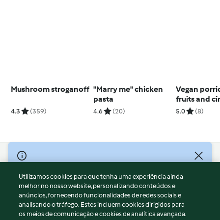
Mushroom stroganoff
"Marry me" chicken
Vegan porri
pasta
fruits and 
4.3
(359)
4.6
(20)
5.0
(8)
© Copyright 2026
Utilizamos cookies para que tenha uma experiência ainda
Termos de Utilização
melhor no nosso website, personalizando conteúdos e
Aviso sobre Proteção de Dados
anúncios, fornecendo funcionalidades de redes sociais e
Aviso
analisando o tráfego. Estes incluem cookies dirigidos para
os meios de comunicação e cookies de analítica avançada.
Apoio legal