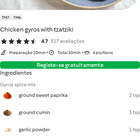
TM7
TM6
Chicken gyros with tzatziki
4.7
327 avaliações
Preparação 20min
Total 30min
4 portions
Registe-se gratuitamente
Ingredientes
Gyros spice mix
ground sweet paprika
2 tsp
ground cumin
3 tsp
garlic powder
1 tsp