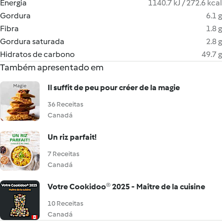
Energia
1140.7 kJ / 272.6 kcal
Gordura
6.1 g
Fibra
1.8 g
Gordura saturada
2.8 g
Hidratos de carbono
49.7 g
Também apresentado em
Il suffit de peu pour créer de la magie
36 Receitas
Canadá
Un riz parfait!
7 Receitas
Canadá
Votre Cookidoo® 2025 - Maître de la cuisine
10 Receitas
Canadá