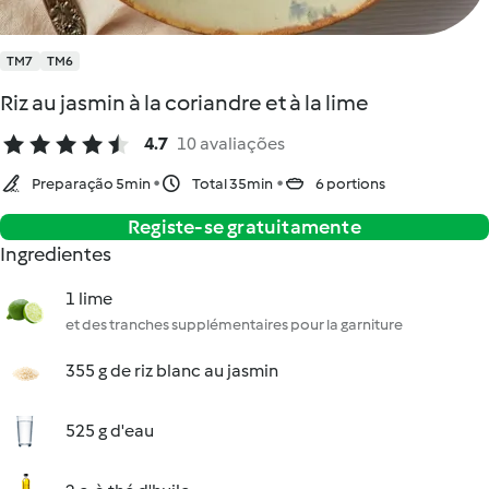
TM7
TM6
Riz au jasmin à la coriandre et à la lime
4.7
10 avaliações
Preparação 5min
Total 35min
6 portions
Registe-se gratuitamente
Ingredientes
1 lime
et des tranches supplémentaires pour la garniture
355 g de riz blanc au jasmin
525 g d'eau