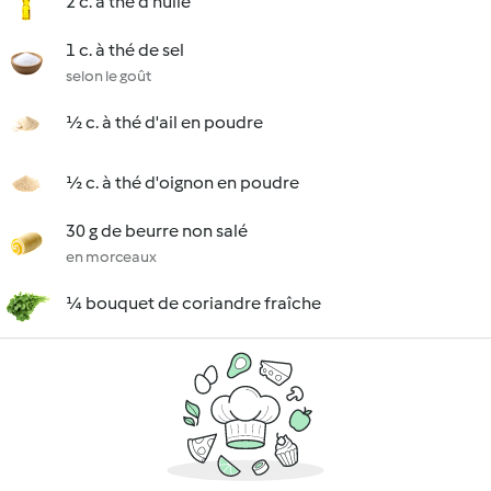
2 c. à thé d'huile
1 c. à thé de sel
selon le goût
½ c. à thé d'ail en poudre
½ c. à thé d'oignon en poudre
30 g de beurre non salé
en morceaux
¼ bouquet de coriandre fraîche