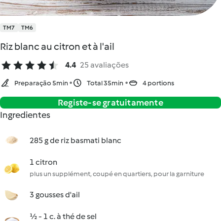
TM7
TM6
Riz blanc au citron et à l'ail
4.4
25 avaliações
Preparação 5min
Total 35min
4 portions
Registe-se gratuitamente
Ingredientes
285 g de riz basmati blanc
1 citron
plus un supplément, coupé en quartiers, pour la garniture
3 gousses d'ail
½ - 1 c. à thé de sel