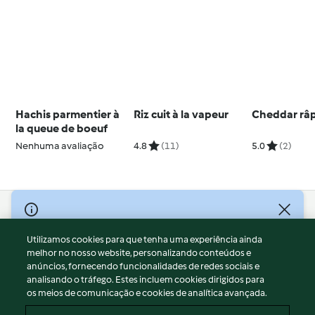
Hachis parmentier à
Riz cuit à la vapeur
Cheddar râ
la queue de boeuf
Nenhuma avaliação
4.8
(11)
5.0
(2)
© Copyright 2026
Utilizamos cookies para que tenha uma experiência ainda
Termos de Utilização
melhor no nosso website, personalizando conteúdos e
Aviso sobre Proteção de Dados
anúncios, fornecendo funcionalidades de redes sociais e
Aviso
analisando o tráfego. Estes incluem cookies dirigidos para
os meios de comunicação e cookies de analítica avançada.
Apoio legal