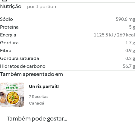
Nutrição
por 1 portion
Sódio
590.6 mg
Proteína
5 g
Energia
1125.5 kJ / 269 kcal
Gordura
1.7 g
Fibra
0.9 g
Gordura saturada
0.2 g
Hidratos de carbono
56.7 g
Também apresentado em
Un riz parfait!
7 Receitas
Canadá
Também pode gostar...