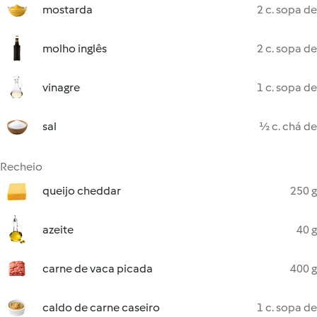
mostarda
2 c. sopa de
molho inglês
2 c. sopa de
vinagre
1 c. sopa de
sal
½ c. chá de
Recheio
queijo cheddar
250 g
azeite
40 g
carne de vaca picada
400 g
caldo de carne caseiro
1 c. sopa de