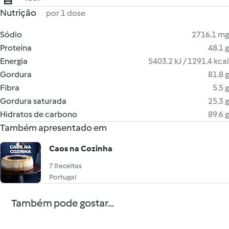
Nutrição
por 1 dose
Sódio
2716.1 mg
Proteína
48.1 g
Energia
5403.2 kJ / 1291.4 kcal
Gordura
81.8 g
Fibra
5.5 g
Gordura saturada
25.3 g
Hidratos de carbono
89.6 g
Também apresentado em
Caos na Cozinha
7 Receitas
Portugal
Também pode gostar...