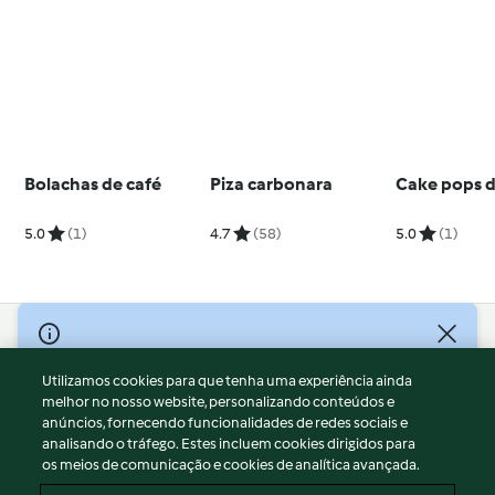
Bolachas de café
Piza carbonara
Cake pops d
5.0
(1)
4.7
(58)
5.0
(1)
© Copyright 2026
Utilizamos cookies para que tenha uma experiência ainda
Termos de Utilização
melhor no nosso website, personalizando conteúdos e
Aviso sobre Proteção de Dados
anúncios, fornecendo funcionalidades de redes sociais e
Aviso
analisando o tráfego. Estes incluem cookies dirigidos para
os meios de comunicação e cookies de analítica avançada.
Apoio legal