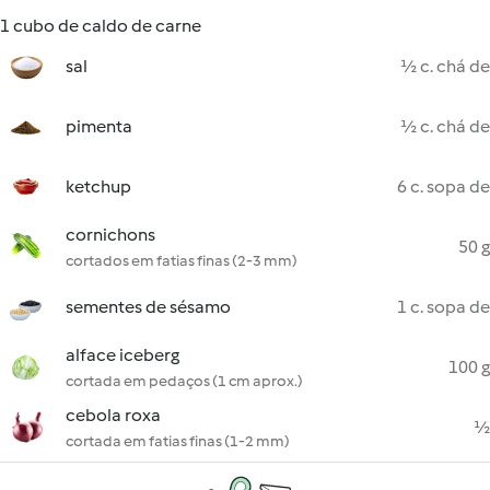
1 cubo de caldo de carne
sal
½ c. chá de
pimenta
½ c. chá de
ketchup
6 c. sopa de
cornichons
50 g
cortados em fatias finas (2-3 mm)
sementes de sésamo
1 c. sopa de
alface iceberg
100 g
cortada em pedaços (1 cm aprox.)
cebola roxa
½
cortada em fatias finas (1-2 mm)