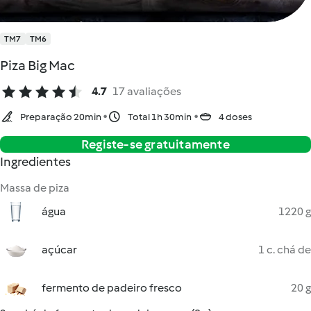
TM7
TM6
Piza Big Mac
4.7
17 avaliações
Preparação 20min
Total 1h 30min
4 doses
Registe-se gratuitamente
Ingredientes
Massa de piza
água
1220 g
açúcar
1 c. chá de
fermento de padeiro fresco
20 g