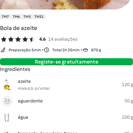
TM7
TM6
TM5
TM31
Bola de azeite
4.6
14 avaliações
Preparação 5min
Total 2h 35min
870 g
Registe-se gratuitamente
Ingredientes
azeite
120 g
mais q.b. p/ untar
aguardente
50 g
água
100 g