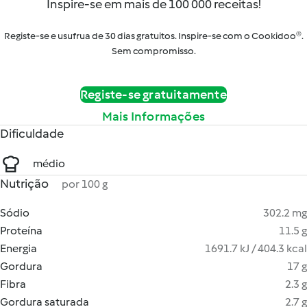
Inspire-se em mais de 100 000 receitas!
Registe-se e usufrua de 30 dias gratuitos. Inspire-se com o Cookidoo®.
Sem compromisso.
Registe-se gratuitamente
Mais Informações
Dificuldade
médio
Nutrição
por 100 g
Sódio
302.2 mg
Proteína
11.5 g
Energia
1691.7 kJ / 404.3 kcal
Gordura
17 g
Fibra
2.3 g
Gordura saturada
2.7 g