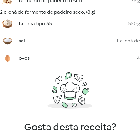
fermento de padeiro fresco
25 g
2 c. chá de fermento de padeiro seco, (8 g)
farinha tipo 65
550 g
sal
1 c. chá de
ovos
4
Gosta desta receita?