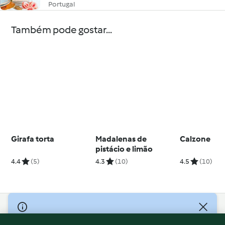
Portugal
Também pode gostar...
Girafa torta
Madalenas de
Calzone
pistácio e limão
4.4
(5)
4.3
(10)
4.5
(10)
© Copyright 2026