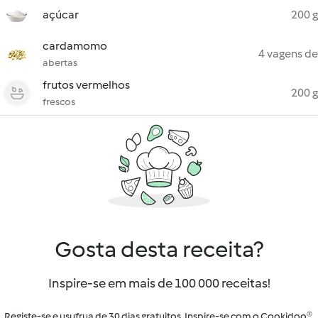
açúcar
200 g
cardamomo
4 vagens de
abertas
frutos vermelhos
200 g
frescos
Gosta desta receita?
Inspire-se em mais de 100 000 receitas!
Registe-se e usufrua de 30 dias gratuitos. Inspire-se com o Cookidoo®.