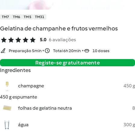
TM7
TM6
TM5
TM31
Gelatina de champanhe e frutos vermelhos
5.0
6 avaliações
Preparação 5min
Total 6h 20min
10 doses
Registe-se gratuitamente
Ingredientes
champagne
450 g
450 g espumante
folhas de gelatina neutra
8
água
300 g