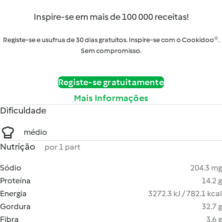
Inspire-se em mais de 100 000 receitas!
Registe-se e usufrua de 30 dias gratuitos. Inspire-se com o Cookidoo®.
Sem compromisso.
Registe-se gratuitamente
Mais Informações
Dificuldade
médio
Nutrição
por 1 part
Sódio
204.3 mg
Proteína
14.2 g
Energia
3272.3 kJ / 782.1 kcal
Gordura
32.7 g
Fibra
3.6 g