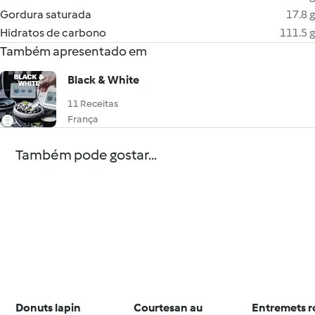
Gordura saturada
17.8 g
Hidratos de carbono
111.5 g
Também apresentado em
Black & White
11 Receitas
França
Também pode gostar...
Donuts lapin
Courtesan au
Entremets r