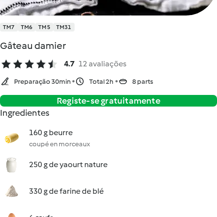
TM7
TM6
TM5
TM31
Gâteau damier
4.7
12 avaliações
Preparação 30min
Total 2h
8 parts
Registe-se gratuitamente
Ingredientes
160 g beurre
coupé en morceaux
250 g de yaourt nature
330 g de farine de blé