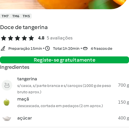
TM7
TM6
TM5
Doce de tangerina
4.8
5 avaliações
Preparação 15min
Total 1h 20min
4 frascos de
Registe-se gratuitamente
Ingredientes
tangerina
700 g
s/ casca, s/ parte branca e s/ caroços (1000 g de peso
bruto aprox.)
maçã
150 g
descascada, cortada em pedaços (2 cm aprox.)
açúcar
400 g