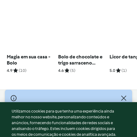
Magia em sua casa -
Bolo de chocolate e
Licor de tan
Bolo
trigo sarraceno
crocante
4.9
(10)
4.6
(5)
5.0
(1)
© Copyright 2026
Utilizamos cookies para que tenha uma experiência ainda
Termos de Utilização
melhor no nosso website, personalizando conteúdos e
Aviso sobre Proteção de Dados
anúncios, fornecendo funcionalidades de redes sociais e
Aviso
analisando o tráfego. Estes incluem cookies dirigidos para
os meios de comunicação e cookies de analítica avançada.
Apoio legal