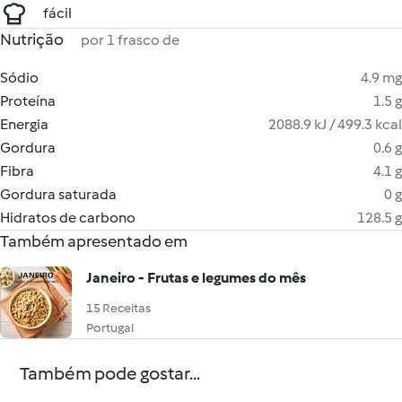
fácil
Nutrição
por 1 frasco de
Sódio
4.9 mg
Proteína
1.5 g
Energia
2088.9 kJ / 499.3 kcal
Gordura
0.6 g
Fibra
4.1 g
Gordura saturada
0 g
Hidratos de carbono
128.5 g
Também apresentado em
Janeiro - Frutas e legumes do mês
15 Receitas
Portugal
Também pode gostar...