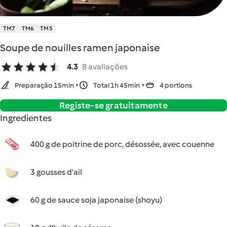
TM7
TM6
TM5
Soupe de nouilles ramen japonaise
4.3
8 avaliações
Preparação 15min
Total 1h 45min
4 portions
Registe-se gratuitamente
Ingredientes
400 g de poitrine de porc, désossée, avec couenne
3 gousses d'ail
60 g de sauce soja japonaise (shoyu)