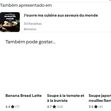
Também apresentado em
J'ouvre ma cuisine aux saveurs du monde
30 Receitas
Benelux
Também pode gostar...
Banana Bread Latte
Soupe à la tomate et
Soupe japon
à la burrata
nouilles Ra
4.4
(7)
4.7
(14)
3.5
(4)