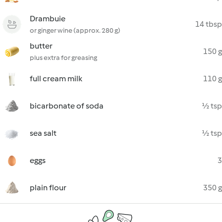
Drambuie
14 tbsp
or ginger wine (approx. 280 g)
butter
150 g
plus extra for greasing
full cream milk
110 g
bicarbonate of soda
½ tsp
sea salt
½ tsp
eggs
3
plain flour
350 g