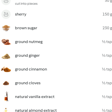
50 g
cut into pieces
sherry
150 g
brown sugar
230 g
ground nutmeg
½ tsp
ground ginger
½ tsp
ground cinnamon
½ tsp
ground cloves
½ tsp
natural vanilla extract
½ tsp
natural almond extract
½ tsp