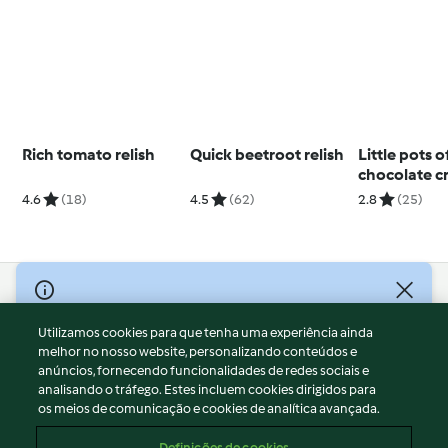
Rich tomato relish
Quick beetroot relish
Little pots o
chocolate 
4.6
(18)
4.5
(62)
2.8
(25)
© Copyright 2026
Utilizamos cookies para que tenha uma experiência ainda
Termos de Utilização
melhor no nosso website, personalizando conteúdos e
Aviso sobre Proteção de Dados
anúncios, fornecendo funcionalidades de redes sociais e
Aviso
analisando o tráfego. Estes incluem cookies dirigidos para
os meios de comunicação e cookies de analítica avançada.
Apoio legal
Cookies
Definições de cookies