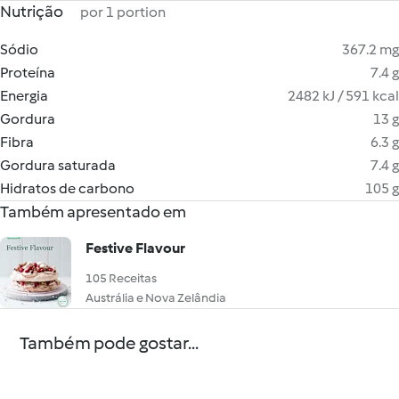
Nutrição
por 1 portion
Sódio
367.2 mg
Proteína
7.4 g
Energia
2482 kJ / 591 kcal
Gordura
13 g
Fibra
6.3 g
Gordura saturada
7.4 g
Hidratos de carbono
105 g
Também apresentado em
Festive Flavour
105 Receitas
Austrália e Nova Zelândia
Também pode gostar...