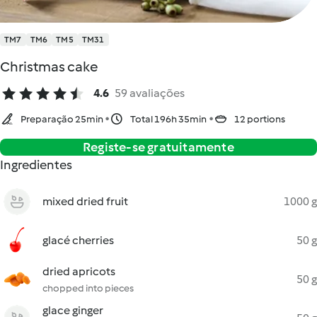
TM7
TM6
TM5
TM31
Christmas cake
4.6
59 avaliações
Preparação 25min
Total 196h 35min
12 portions
Registe-se gratuitamente
Ingredientes
mixed dried fruit
1000 g
glacé cherries
50 g
dried apricots
50 g
chopped into pieces
glace ginger