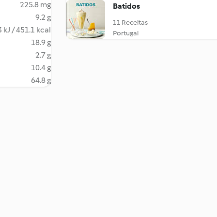
225.8 mg
Batidos
9.2 g
11 Receitas
 kJ / 451.1 kcal
Portugal
18.9 g
2.7 g
10.4 g
64.8 g