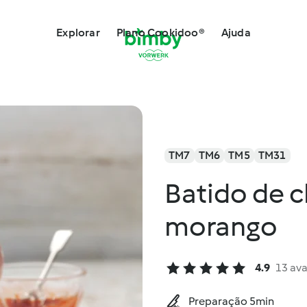
Explorar
Plano Cookidoo®
Ajuda
TM7
TM6
TM5
TM31
Batido de 
morango
4.9
13 ava
Preparação 5min