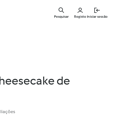
Saltar
para
Pesquisar
Registo
Iniciar sessão
o
conteúdo
principal
cheesecake de
liações