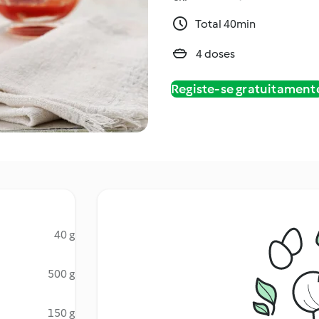
Total 40min
4 doses
Registe-se gratuitament
40 g
500 g
150 g