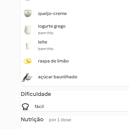
queijo-creme
iogurte grego
bem frio
leite
bem frio
raspa de limão
açúcar baunilhado
Dificuldade
fácil
Nutrição
por 1 dose