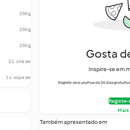
150 g
250 g
150 g
Gosta de
2 c. chá de
Inspire-se em m
1 c. sopa de
Registe-se e usufrua de 30 dias gratui
Registe-
Mais
Também apresentado em