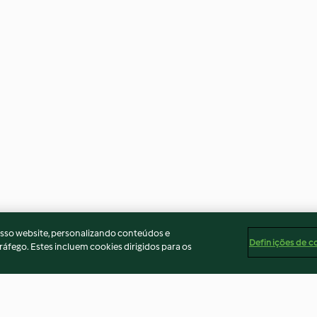
osso website, personalizando conteúdos e
Definições de c
ráfego. Estes incluem cookies dirigidos para os