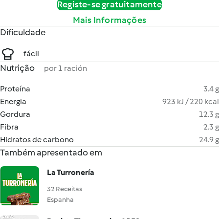
Registe-se gratuitamente
Mais Informações
Dificuldade
fácil
Nutrição
por 1 ración
Proteína
3.4 g
Energia
923 kJ / 220 kcal
Gordura
12.3 g
Fibra
2.3 g
Hidratos de carbono
24.9 g
Também apresentado em
La Turronería
32 Receitas
Espanha