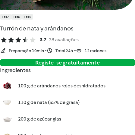
TM7
TM6
TM5
Turrón de nata y arándanos
3.7
28 avaliações
Preparação 10min
Total 24h
12 raciones
Registe-se gratuitamente
Ingredientes
100 g de arándanos rojos deshidratados
110 g de nata (35% de grasa)
200 g de azúcar glas