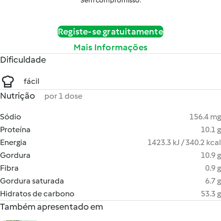
Sem compromisso.
Registe-se gratuitamente
Mais Informações
Dificuldade
fácil
Nutrição
por 1 dose
Sódio
156.4 mg
Proteína
10.1 g
Energia
1423.3 kJ / 340.2 kcal
Gordura
10.9 g
Fibra
0.9 g
Gordura saturada
6.7 g
Hidratos de carbono
53.3 g
Também apresentado em