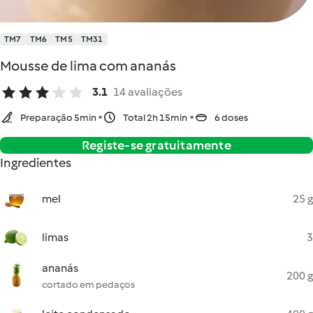
TM7
TM6
TM5
TM31
Mousse de lima com ananás
3.1
14 avaliações
Preparação 5min
Total 2h 15min
6 doses
Registe-se gratuitamente
Ingredientes
mel
25 g
limas
3
ananás
200 g
cortado em pedaços