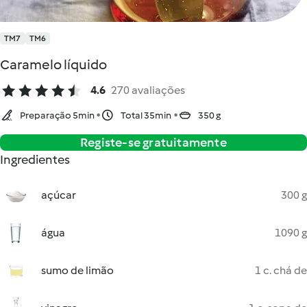
TM7
TM6
Caramelo líquido
4.6
270 avaliações
Preparação 5min
Total 35min
350 g
Registe-se gratuitamente
Ingredientes
açúcar
300 g
água
1090 g
sumo de limão
1 c. chá de