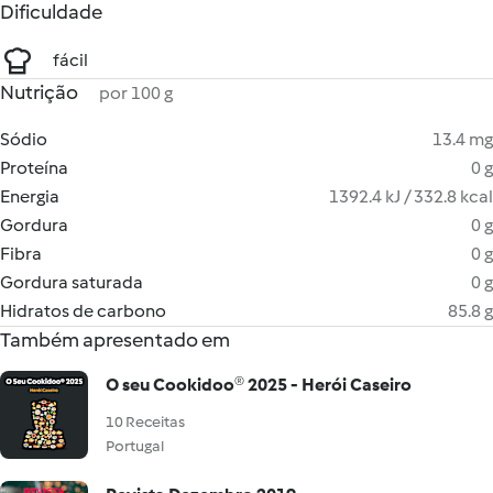
Dificuldade
fácil
Nutrição
por 100 g
Sódio
13.4 mg
Proteína
0 g
Energia
1392.4 kJ / 332.8 kcal
Gordura
0 g
Fibra
0 g
Gordura saturada
0 g
Hidratos de carbono
85.8 g
Também apresentado em
O seu Cookidoo® 2025 - Herói Caseiro
10 Receitas
Portugal