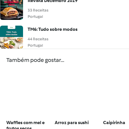
Revista Dezembro 2019
33 Receitas
Portugal
TM6: Tudo sobre modos
44 Receitas
Portugal
Também pode gostar...
Waffles com mel e
Arroz para sushi
Caipirinha
frutos secos