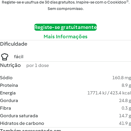
Registe-se e usufrua de 30 dias gratuitos. Inspire-se com o Cookidoo®.
Sem compromisso.
Registe-se gratuitamente
Mais Informações
Dificuldade
fácil
Nutrição
por 1 dose
Sódio
160.8 mg
Proteína
8.9 g
Energia
1771.4 kJ / 423.4 kcal
Gordura
24.8 g
Fibra
0.3 g
Gordura saturada
14.7 g
Hidratos de carbono
41.9 g