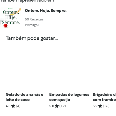
Também apresentado em
Ontem. Hoje. Sempre.
50 Receitas
Portugal
Também pode gostar...
Gelado de ananás e
Empadas de legumes
Brigadeiro d
leite de coco
com queijo
com frambo
4.0
(4)
5.0
(12)
3.9
(16)