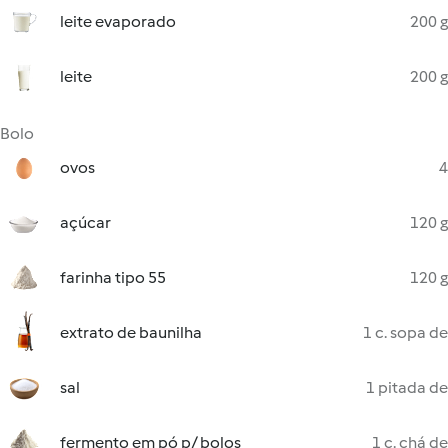
leite evaporado
200 g
leite
200 g
Bolo
ovos
4
açúcar
120 g
farinha tipo 55
120 g
extrato de baunilha
1 c. sopa de
sal
1 pitada de
fermento em pó p/ bolos
1 c. chá de