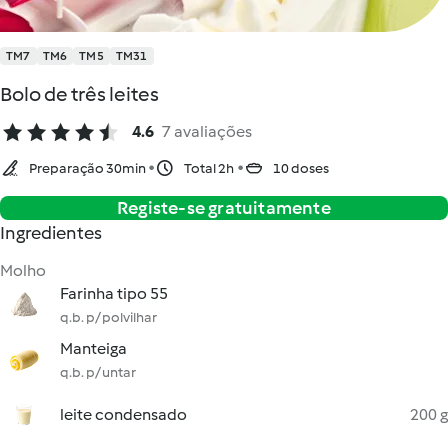
TM7
TM6
TM5
TM31
Bolo de três leites
4.6
7 avaliações
Preparação 30min
Total 2h
10 doses
Registe-se gratuitamente
Ingredientes
Molho
Farinha tipo 55
q.b. p/ polvilhar
Manteiga
q.b. p/ untar
leite condensado
200 g