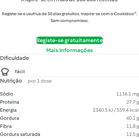
Registe-se e usufrua de 30 dias gratuitos. Inspire-se com o Cookidoo®.
Sem compromisso.
Registe-se gratuitamente
Mais Informações
Dificuldade
fácil
Nutrição
por 1 dose
Sódio
1136.1 mg
Proteína
27.7 g
Energia
2340.5 kJ / 559.4 kcal
Gordura
40.1 g
Fibra
11.8 g
Gordura saturada
12.5 g