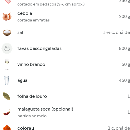
250 g
cortado em pedaços (5-6 cm aprox.)
cebola
200 g
cortada em fatias
sal
1 ½ c. chá de
favas descongeladas
800 g
vinho branco
50 g
água
450 g
folha de louro
1
malagueta seca (opcional)
1
partida ao meio
colorau
1 c. chá de