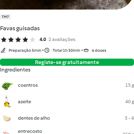
TM7
Favas guisadas
4.0
2 avaliações
Preparação 5min
Total 1h 30min
6 doses
Registe-se gratuitamente
Ingredientes
coentros
15 g
azeite
40 g
dentes de alho
3 - 4
entrecosto