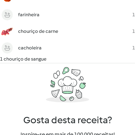
farinheira
1
chouriço de carne
1
cacholeira
1
1 chouriço de sangue
Gosta desta receita?
Inspire-se em mais de 100 000 receitas!