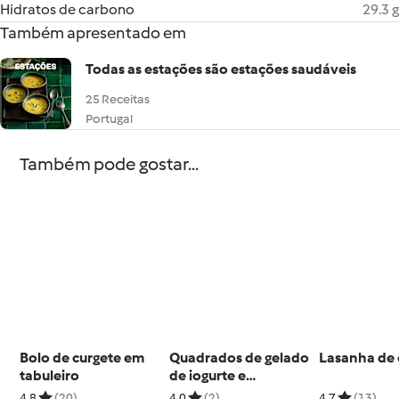
Hidratos de carbono
29.3 g
Também apresentado em
Todas as estações são estações saudáveis
25 Receitas
Portugal
Também pode gostar...
Bolo de curgete em
Quadrados de gelado
Lasanha de 
tabuleiro
de iogurte e
morangos
4.8
(20)
4.0
(2)
4.7
(13)