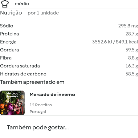
médio
Nutrição
por 1 unidade
Sódio
295.8 mg
Proteína
28.7 g
Energia
3552.6 kJ / 849.1 kcal
Gordura
59.5 g
Fibra
8.8 g
Gordura saturada
16.3 g
Hidratos de carbono
58.5 g
Também apresentado em
Mercado de inverno
12 Receitas
Portugal
Também pode gostar...