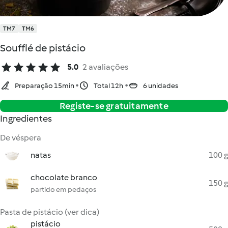
TM7
TM6
Soufflé de pistácio
5.0
2 avaliações
Preparação 15min
Total 12h
6 unidades
Registe-se gratuitamente
Ingredientes
De véspera
natas
100 g
chocolate branco
150 g
partido em pedaços
Pasta de pistácio (ver dica)
pistácio