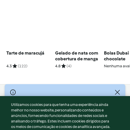
Tarte de maracujá
Gelado de nata com
Bolas Dubai
cobertura de manga
chocolate
4.3
(122)
4.8
(4)
Nenhuma aval
© Copyright 2026
Utilizamos cookies para que tenha uma experiência ainda
Termos de Utilização
melhor no nosso website, personalizando conteúdos e
Aviso sobre Proteção de Dados
anúncios, fornecendo funcionalidades de redes sociais e
Aviso
analisando o tráfego. Estes incluem cookies dirigidos para
os meios de comunicação e cookies de analítica avançada.
Apoio legal