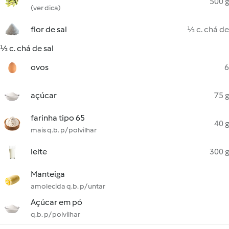
500 g
(ver dica)
flor de sal
½ c. chá de
½ c. chá de sal
ovos
6
açúcar
75 g
farinha tipo 65
40 g
mais q.b. p/ polvilhar
leite
300 g
Manteiga
amolecida q.b. p/ untar
Açúcar em pó
q.b. p/ polvilhar