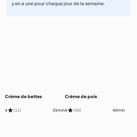
y en a une pour chaque jour de la semaine.
Crème de bettes
Crème de pois
4
(11)
35min
4
(58)
40min