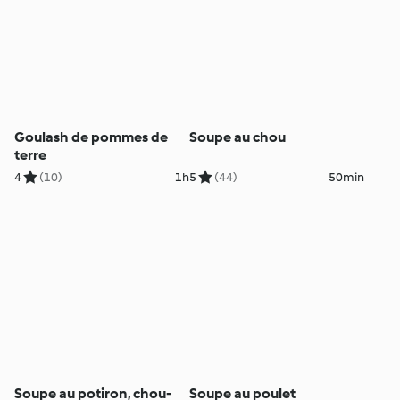
Goulash de pommes de
Soupe au chou
terre
4
(10)
1h
5
(44)
50min
Soupe au potiron, chou-
Soupe au poulet