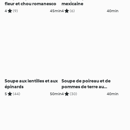
fleur et chou romanesco
mexicaine
4
(9)
45min
4
(6)
40min
Soupe aux lentilles et aux
Soupe de poireau et de
épinards
pommes de terre au
jambon fumé croustillant
5
(44)
50min
4
(30)
40min