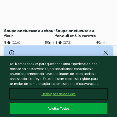
Soupe onctueuse au chou-
Soupe onctueuse au
fleur
fenouil et à la carotte
5
(216)
50min
5
(272)
40min
© Copyright 2026
Utilizamos cookies para que tenha uma experiência ainda
Termos de Utilização
melhor no nosso website, personalizando conteúdos e
Aviso sobre Proteção de Dados
anúncios, fornecendo funcionalidades de redes sociais e
Aviso
analisando o tráfego. Estes incluem cookies dirigidos para
os meios de comunicação e cookies de analítica avançada.
Apoio legal
Cookies
Definições de cookies
Conteúdo do relatório
Rescisão do contrato
Rejeitar Todos
Declaração de acessibilidade