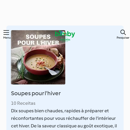
Saltar
Menu
Pesquisar
para
o
conteúdo
principal
Soupes pour l'hiver
10 Receitas
Dix soupes bien chaudes, rapides à préparer et
réconfortantes pour vous réchauffer de l'intérieur
cet hiver. De la saveur classique au goût exotique, il