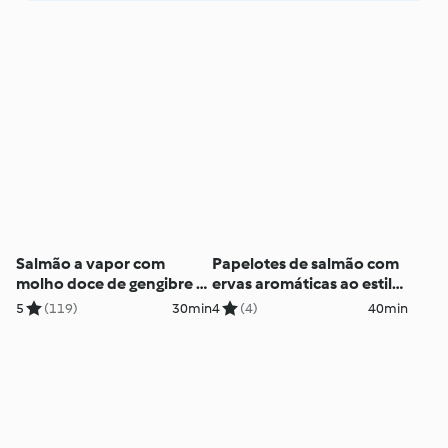
Salmão a vapor com
Papelotes de salmão com
molho doce de gengibre e
ervas aromáticas ao estilo
soja
mediterrâneo
5
(119)
30min
4
(4)
40min