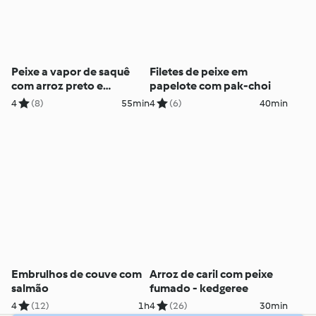
Peixe a vapor de saquê
Filetes de peixe em
com arroz preto e
papelote com pak-choi
brócolos
4
(8)
55min
4
(6)
40min
Embrulhos de couve com
Arroz de caril com peixe
salmão
fumado - kedgeree
4
(12)
1h
4
(26)
30min