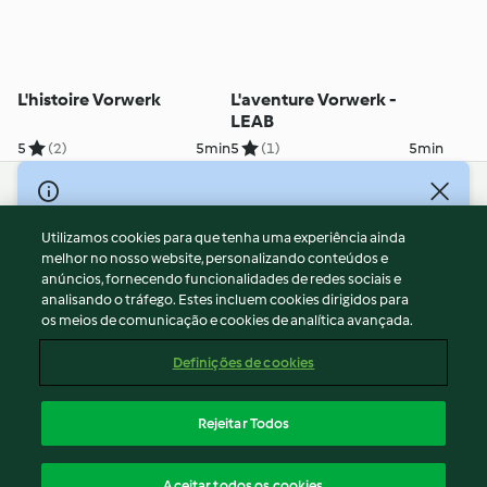
L'histoire Vorwerk
L'aventure Vorwerk -
LEAB
5
(2)
5min
5
(1)
5min
© Copyright 2026
Utilizamos cookies para que tenha uma experiência ainda
Termos de Utilização
melhor no nosso website, personalizando conteúdos e
Aviso sobre Proteção de Dados
anúncios, fornecendo funcionalidades de redes sociais e
Aviso
analisando o tráfego. Estes incluem cookies dirigidos para
os meios de comunicação e cookies de analítica avançada.
Apoio legal
Cookies
Definições de cookies
Conteúdo do relatório
Rescisão do contrato
Rejeitar Todos
Declaração de acessibilidade
Português
Aceitar todos os cookies