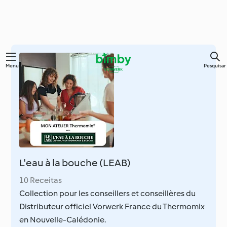
Saltar
Menu
Pesquisar
para
o
conteúdo
principal
L'eau à la bouche (LEAB)
10 Receitas
Collection pour les conseillers et conseillères du
Distributeur officiel Vorwerk France du Thermomix
en Nouvelle-Calédonie.