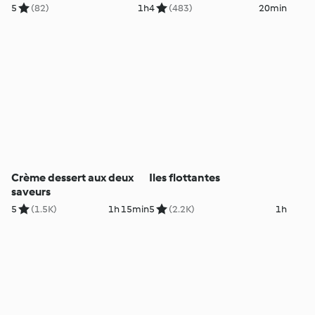
5
(82)
1h
4
(483)
20min
Crème dessert aux deux
Iles flottantes
saveurs
5
(1.5K)
1h 15min
5
(2.2K)
1h