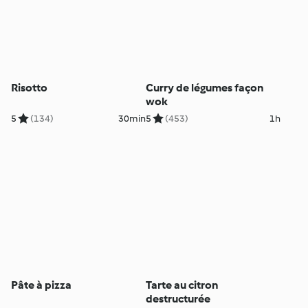
Risotto
Curry de légumes façon
wok
5
(134)
30min
5
(453)
1h
Pâte à pizza
Tarte au citron
destructurée