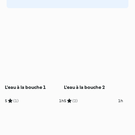
L'eau à la bouche 1
L'eau à la bouche 2
5
(1)
1h
5
(2)
1h