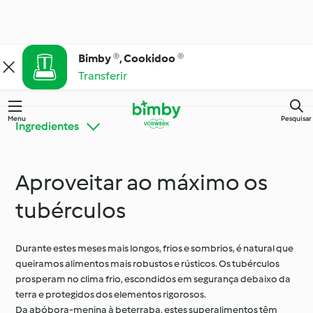
Bimby ®, Cookidoo ®
Transferir
Menu
Pesquisar
Ingredientes
Aproveitar ao máximo os
Bimby® Dicas e
Conheça o Cookidoo®
Truques
tubérculos
Cozinha para todos os
Durante estes meses mais longos, frios e sombrios, é natural que
Ingredientes
dias
queiramos alimentos mais robustos e rústicos. Os tubérculos
prosperam no clima frio, escondidos em segurança debaixo da
terra e protegidos dos elementos rigorosos.
Ocasiões especiais e
Da abóbora-menina à beterraba, estes superalimentos têm
Dietas e tendências
estações