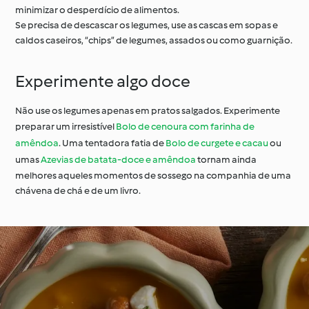
minimizar o desperdício de alimentos.
Se precisa de descascar os legumes, use as cascas em sopas e
caldos caseiros, “chips” de legumes, assados ou como guarnição.
Experimente algo doce
Não use os legumes apenas em pratos salgados. Experimente
preparar um irresistível
Bolo de cenoura com farinha de
amêndoa
. Uma tentadora fatia de
Bolo de curgete e cacau
ou
umas
Azevias de batata-doce e amêndoa
tornam ainda
melhores aqueles momentos de sossego na companhia de uma
chávena de chá e de um livro.