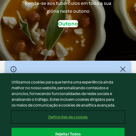
Renda-se aos tubérculos em toda a sua
glória neste outono
Outono
© Copyright 2026
Utilizamos cookies para que tenha uma experiência ainda
Termos de Utilização
melhor no nosso website, personalizando conteúdos e
Aviso sobre Proteção de Dados
anúncios, fornecendo funcionalidades de redes sociais e
Aviso
analisando o tráfego. Estes incluem cookies dirigidos para
os meios de comunicação e cookies de analítica avançada.
Apoio legal
Cookies
Definições de cookies
Conteúdo do relatório
Rescisão do contrato
Rejeitar Todos