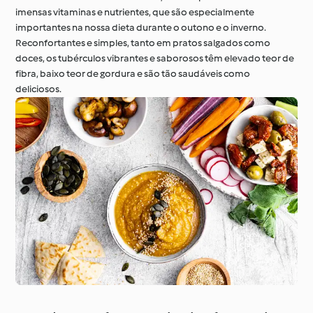
imensas vitaminas e nutrientes, que são especialmente
importantes na nossa dieta durante o outono e o inverno.
Reconfortantes e simples, tanto em pratos salgados como
À volta do mundo com
Aprenda com o
doces, os tubérculos vibrantes e saborosos têm elevado teor de
o Cookidoo®
Cookidoo®
fibra, baixo teor de gordura e são tão saudáveis como
deliciosos.