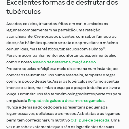
Excelentes formas de desfrutar dos
tubérculos
Assados, cozidos, triturados, fritos, em caril ou ralados os
legumes complementam na perfeição uma refeição
aconchegante. Cremosos ou picantes, com sabor fumado ou
doce, não há limites quando se trata de aproveitar ao máximo
os humildes, mas fantásticos, tubérculos com a Bimby®.
Para um acompanhamento reconfortante, experimente algo
como o nosso
Assado de beterraba, maçã e nabo
.
Prepare aquelas refeições a meio da semana num instante, ao
colocar os seus tubérculos numa assadeira, temperar e regar
com um pouco de azeite. Assar os tubérculos no forno acentua
imenso o sabor, maximiza o espaço e poupa trabalho ao lavar a
louça. Os tubérculos são também os ingredientes perfeitos para
um guisado
Empada de guisado de carne e cogumelos
.
Nunca é demasiado cedo para apresentar à pequenada
legumes suaves, deliciosos e cremosos. As batatas e os legumes
permitem confecionar um nutritivo
O 1º puré de pescada
. Uma
vez que sabe exatamente quais são os ingredientes das suas