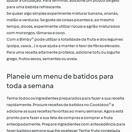
ajudar a circulação. Para terminar, adicione um pouco de gelo
para uma bebida refrescante.
Se quiser algo simples experimente misturar banana, ananás,
melão e verduras. Se gosta de coisas picantes e, ao mesmo
tempo, doces, experimente utilizar rúcula e agrião misturados
com morangos, tâmaras e coco.
Com a Bimby® pode utilizar a totalidade da fruta e dos legumes
(polpa, casca...) o que ajuda a manter o teor de fibras elevado.
Para uma receita altamente proteica, adicione tofu ou iogurte
grego, frutos secos, sementes ou aveia.
Planeie um menu de batidos para
toda a semana
Tenha todos os ingredientes preparados para fazer a sua receita
rapidamente. Procure receitas de batidos no Cookidoo® e
adicione as suas receitas favoritas ao menu semanal. Agora está
pronto para fazer a sua lista de compras e comprar a fruta
antecipadamente. Prepare ingredientes com antecedência para
fazer batidos sempre que lhe apetecer. Tenha fruta congelada