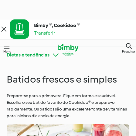
Bimby ®, Cookidoo ®
Transferir
Menu
Pesquisar
Dietas e tendências
Batidos frescos e simples
Bimby® Dicas e
Conheça o Cookidoo®
Truques
Prepare-se para a primavera. Fique em forma e saudável.
Escolha o seu batido favorito do Cookidoo® e prepare-o
Cozinha para todos os
Ingredientes
dias
rapidamente. Os batidos são uma excelente fonte de vitaminas
para iniciar o dia cheio de energia.
Ocasiões especiais e
Dietas e tendências
estações