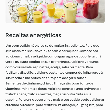
À volta do mundo com
Aprenda com o
o Cookidoo®
Cookidoo®
Receitas energéticas
Um bom batido não precisa de muitos ingredientes. Para que
seja ainda mais saudável evite adicionar açúcar. Comece por
adicionar uma base líquida como água, água de coco, leite, chá
verde ou outra bebida da sua preferência. Adicione verduras
como couve kale, espinafres, acelga, salsa ou menta. Para
facilitar a digestão, adicione bastantes legumes de folha verde à
sua receita e um pouco de fruta para adoçar o sabor.
Sementes de cânhamo, chia ou linhaça são boas fonte de
vitaminas, minerais e fibras. Adicione cerca de uma chávena de
fruta: banana, frutos silvestres, maçã ou outra fruta à sua
escolha. Para enriquecer ainda mais o seu batido pode adicionar
curcuma ou canela, para reduzir a inflamação, ou gengibre, para