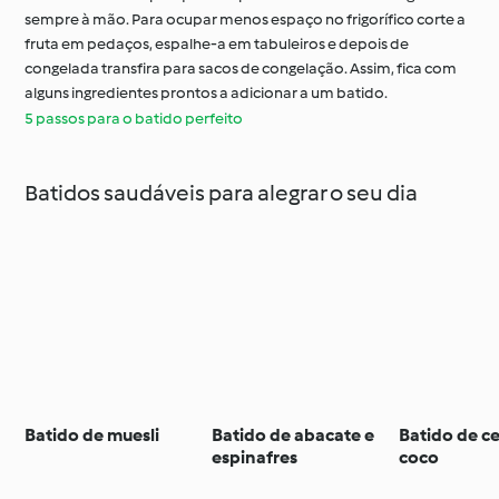
sempre à mão. Para ocupar menos espaço no frigorífico corte a
fruta em pedaços, espalhe-a em tabuleiros e depois de
congelada transfira para sacos de congelação. Assim, fica com
alguns ingredientes prontos a adicionar a um batido.
5 passos para o batido perfeito
Batidos saudáveis para alegrar o seu dia
Batido de muesli
Batido de abacate e
Batido de c
espinafres
coco