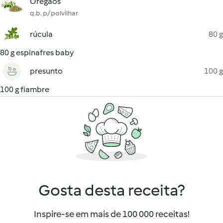
Orégãos
q.b. p/ polvilhar
rúcula
80 g
80 g espinafres baby
presunto
100 g
100 g fiambre
Gosta desta receita?
Inspire-se em mais de 100 000 receitas!