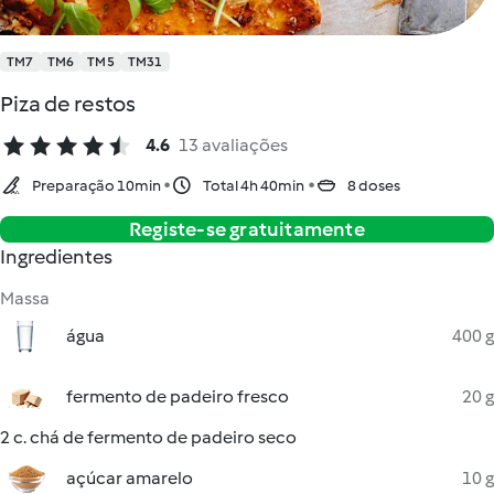
TM7
TM6
TM5
TM31
Piza de restos
4.6
13 avaliações
Preparação 10min
Total 4h 40min
8 doses
Registe-se gratuitamente
Ingredientes
Massa
água
400 g
fermento de padeiro fresco
20 g
2 c. chá de fermento de padeiro seco
açúcar amarelo
10 g