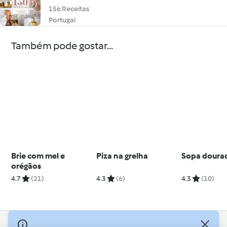
156 Receitas
Portugal
Também pode gostar...
Brie com mel e
Piza na grelha
Sopa doura
orégãos
4.7
(21)
4.3
(6)
4.3
(10)