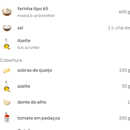
farinha tipo 65
600 g
mais q.b. p/ polvilhar
sal
1 c. chá de
Azeite
q.b. p/ untar
Cobertura
sobras de queijo
150 g
azeite
30 g
dente de alho
1
tomate em pedaços
200 g