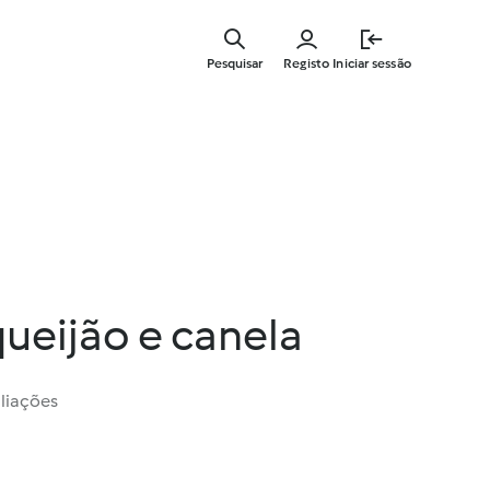
Saltar
para
Pesquisar
Registo
Iniciar sessão
o
conteúdo
principal
queijão e canela
liações