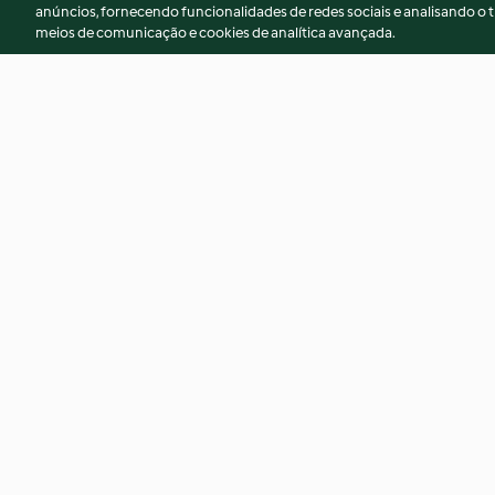
anúncios, fornecendo funcionalidades de redes sociais e analisando o t
meios de comunicação e cookies de analítica avançada.
Swirl de chocolate e
Sopa dourada
framboesa
4.7
(25)
4.3
(10)
© Copyright 2026
Termos de Utilização
Aviso sobre Proteção de D
Declaração de acessibilidade