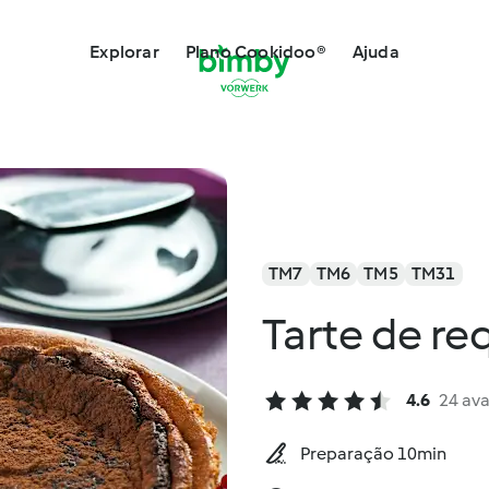
Explorar
Plano Cookidoo®
Ajuda
TM7
TM6
TM5
TM31
Tarte de re
4.6
24 ava
Preparação 10min