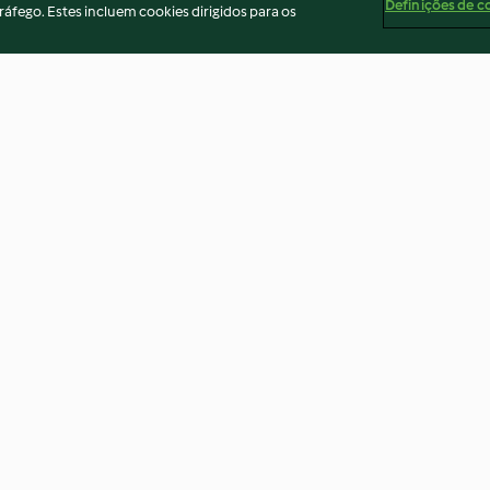
Definições de c
ráfego. Estes incluem cookies dirigidos para os
Bolachas integrais de laranja
Panquecas com 
arroz e morango
3.9
(58)
3.0
(22)
ados
Aviso
Apoio legal
Cookies
Conteúdo do relató