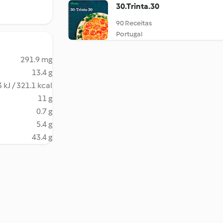
30.Trinta.30
90 Receitas
Portugal
291.9 mg
13.4 g
 kJ / 321.1 kcal
11 g
0.7 g
5.4 g
43.4 g