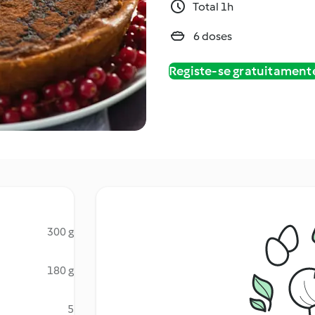
Total 1h
6 doses
Registe-se gratuitament
300 g
180 g
5