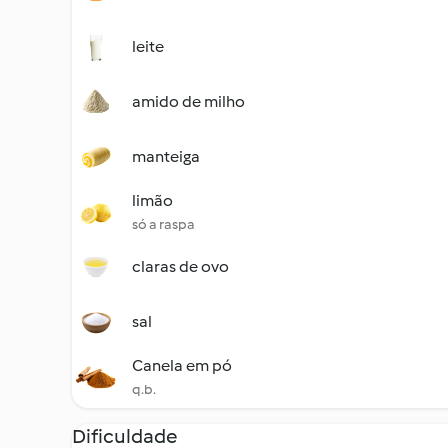
leite
amido de milho
manteiga
limão
só a raspa
claras de ovo
sal
Canela em pó
q.b.
Dificuldade