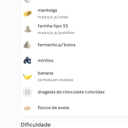
manteiga
mais q.b. p/ untar
farinha tipo 55
mais q.b. p/ polvilhar
fermento p/ bolos
mirtilos
banana
cortada em rodelas
drageias de chocolate coloridas
flocos de aveia
Dificuldade