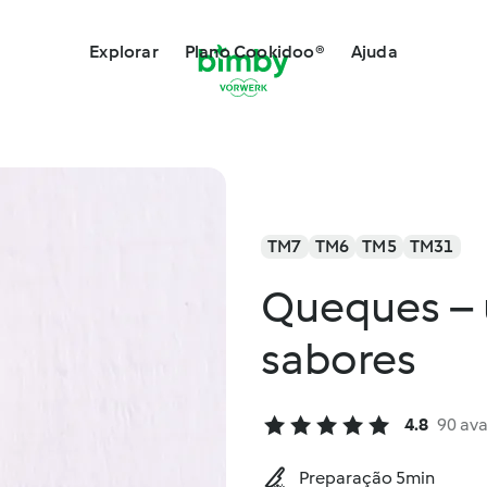
Explorar
Plano Cookidoo®
Ajuda
TM7
TM6
TM5
TM31
Queques – 
sabores
4.8
90 ava
Preparação 5min