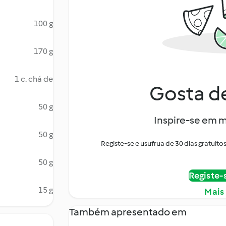
100 g
170 g
1 c. chá de
Gosta de
50 g
Inspire-se em m
50 g
Registe-se e usufrua de 30 dias gratui
50 g
Registe-
15 g
Mais
Também apresentado em