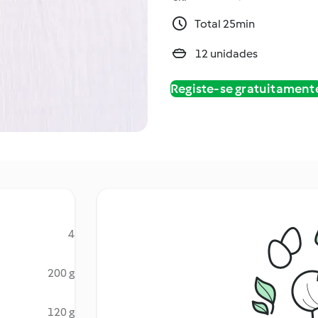
Total 25min
12 unidades
Registe-se gratuitament
4
200 g
120 g