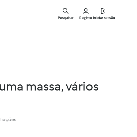
Saltar
para
Pesquisar
Registo
Iniciar sessão
o
conteúdo
principal
uma massa, vários
liações