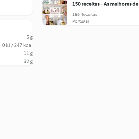
150 receitas - As melhores de
156 Receitas
Portugal
5 g
0 kJ / 247 kcal
11 g
32 g