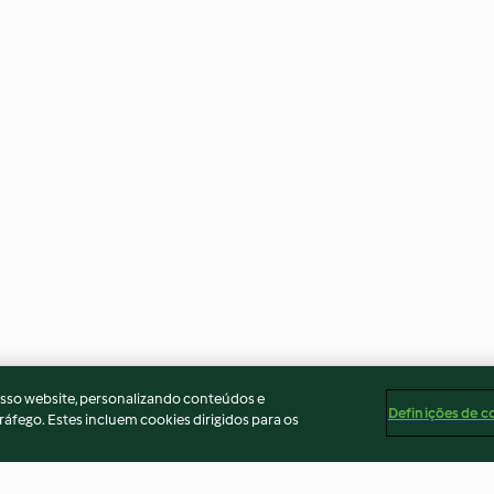
osso website, personalizando conteúdos e
Definições de c
ráfego. Estes incluem cookies dirigidos para os