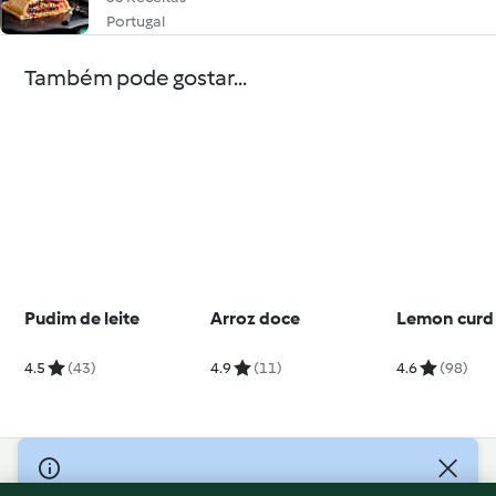
Portugal
Também pode gostar...
Pudim de leite
Arroz doce
Lemon curd
4.5
(43)
4.9
(11)
4.6
(98)
© Copyright 2026