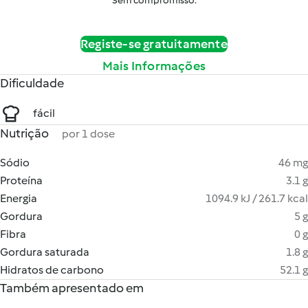
Sem compromisso.
Registe-se gratuitamente
Mais Informações
Dificuldade
fácil
Nutrição
por 1 dose
Sódio
46 mg
Proteína
3.1 g
Energia
1094.9 kJ / 261.7 kcal
Gordura
5 g
Fibra
0 g
Gordura saturada
1.8 g
Hidratos de carbono
52.1 g
Também apresentado em