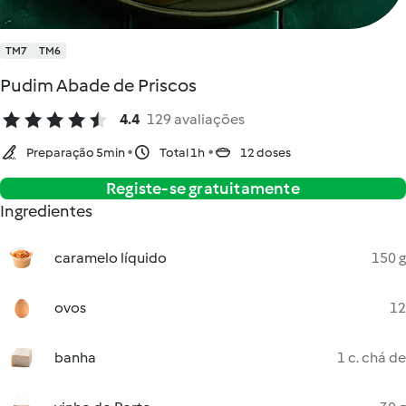
TM7
TM6
Pudim Abade de Priscos
4.4
129 avaliações
Preparação 5min
Total 1h
12 doses
Registe-se gratuitamente
Ingredientes
caramelo líquido
150 g
ovos
12
banha
1 c. chá de