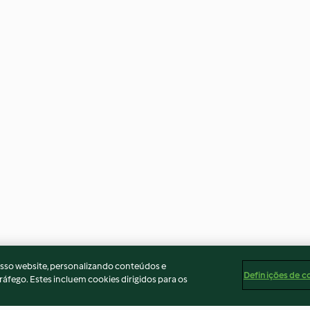
osso website, personalizando conteúdos e
Definições de c
ráfego. Estes incluem cookies dirigidos para os