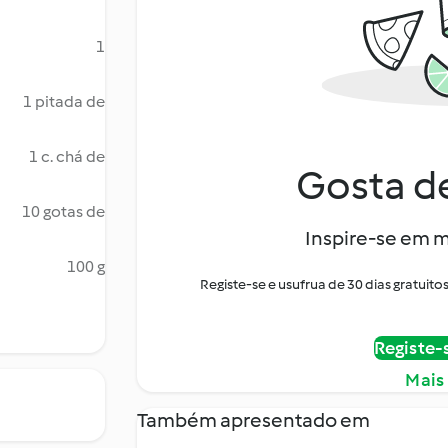
1
1 pitada de
1 c. chá de
Gosta de
10 gotas de
Inspire-se em m
100 g
Registe-se e usufrua de 30 dias gratui
Registe-
Mais
Também apresentado em