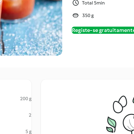
Total 5min
350 g
Registe-se gratuitament
200 g
2
5 g