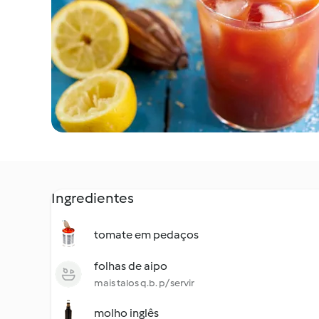
Ingredientes
tomate em pedaços
folhas de aipo
mais talos q.b. p/ servir
molho inglês