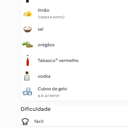
limão
(raspa e sumo)
sal
orégãos
Tabasco® vermelho
vodka
Cubos de gelo
q.b. p/ servir
Dificuldade
fácil