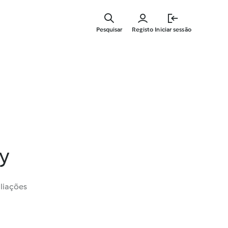
Saltar
para
Pesquisar
Registo
Iniciar sessão
o
conteúdo
principal
y
liações