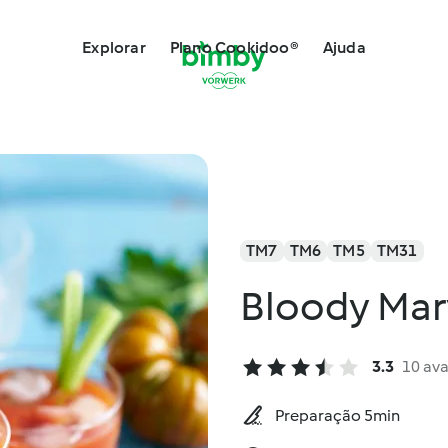
Explorar
Plano Cookidoo®
Ajuda
TM7
TM6
TM5
TM31
Bloody Mar
3.3
10 ava
Preparação 5min