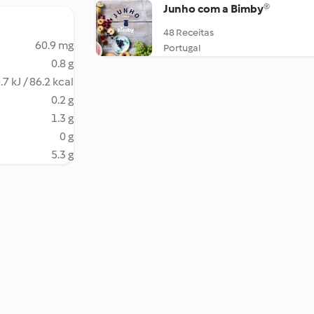
Junho com a Bimby®
48 Receitas
60.9 mg
Portugal
0.8 g
.7 kJ / 86.2 kcal
0.2 g
1.3 g
0 g
5.3 g