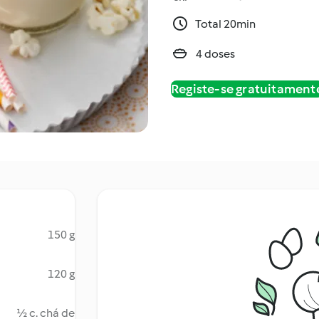
Total 20min
4 doses
Registe-se gratuitament
150 g
120 g
½ c. chá de