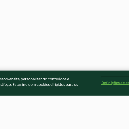
osso website, personalizando conteúdos e
Definições de c
ráfego. Estes incluem cookies dirigidos para os