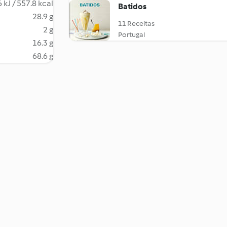
 kJ / 557.8 kcal
Batidos
28.9 g
11 Receitas
2 g
Portugal
16.3 g
68.6 g