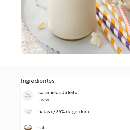
Ingredientes
caramelos de leite
moles
natas c/ 35% de gordura
sal