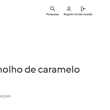
Saltar
para
Pesquisar
Registo
Iniciar sessão
o
conteúdo
principal
molho de caramelo
iações