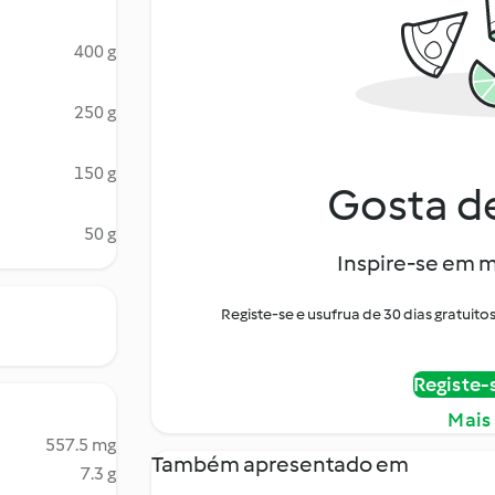
400 g
250 g
150 g
Gosta de
50 g
Inspire-se em m
Registe-se e usufrua de 30 dias gratui
Registe-
Mais
557.5 mg
Também apresentado em
7.3 g