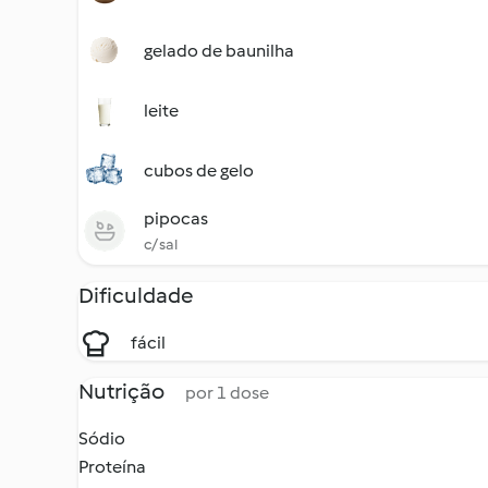
gelado de baunilha
leite
cubos de gelo
pipocas
c/ sal
Dificuldade
fácil
Nutrição
por 1 dose
Sódio
Proteína