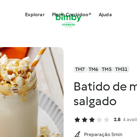
Explorar
Plano Cookidoo®
Ajuda
TM7
TM6
TM5
TM31
Batido de 
salgado
2.8
4 aval
Preparação 5min