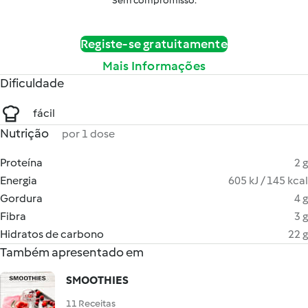
Sem compromisso.
Registe-se gratuitamente
Mais Informações
Dificuldade
fácil
Nutrição
por 1 dose
Proteína
2 g
Energia
605 kJ / 145 kcal
Gordura
4 g
Fibra
3 g
Hidratos de carbono
22 g
Também apresentado em
SMOOTHIES
11 Receitas