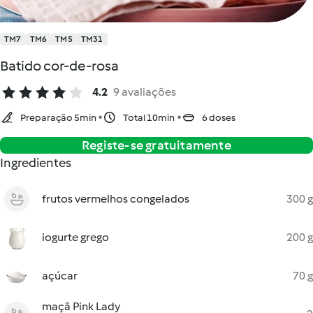
TM7
TM6
TM5
TM31
Batido cor-de-rosa
4.2
9 avaliações
Preparação 5min
Total 10min
6 doses
Registe-se gratuitamente
Ingredientes
frutos vermelhos congelados
300 g
iogurte grego
200 g
açúcar
70 g
maçã Pink Lady