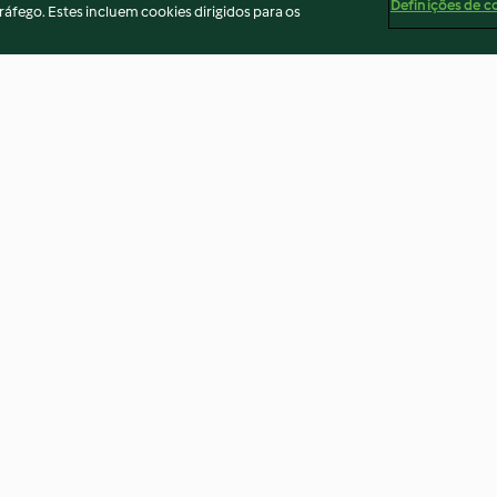
Definições de c
ráfego. Estes incluem cookies dirigidos para os
Bacon, cheese and tomato
Ricotta and spin
chutney muffin
months+)
4.6
(27)
2.6
(8)
ados
Aviso
Apoio legal
Cookies
Conteúdo do relató