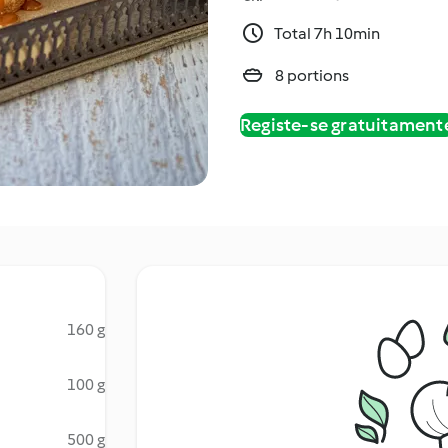
Total 7h 10min
8 portions
Registe-se gratuitament
160 g
100 g
500 g