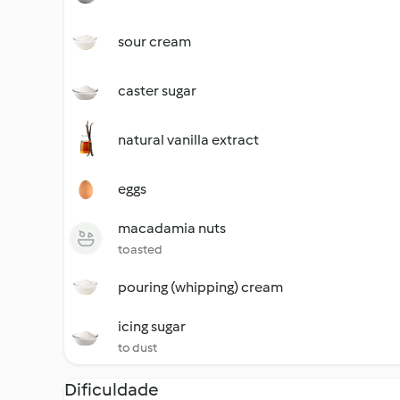
sour cream
caster sugar
natural vanilla extract
eggs
macadamia nuts
toasted
pouring (whipping) cream
icing sugar
to dust
Dificuldade