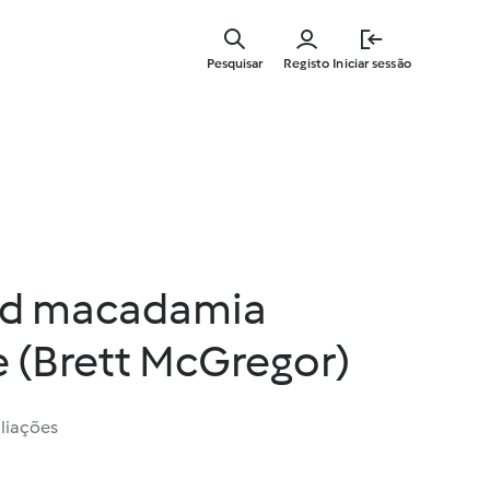
Saltar
para
Pesquisar
Registo
Iniciar sessão
o
conteúdo
principal
nd macadamia
 (Brett McGregor)
liações