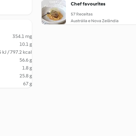
Chef favourites
57 Receitas
Austrália e Nova Zelândia
354.1 mg
10.1 g
 kJ / 797.2 kcal
56.6 g
1.8 g
25.8 g
67 g