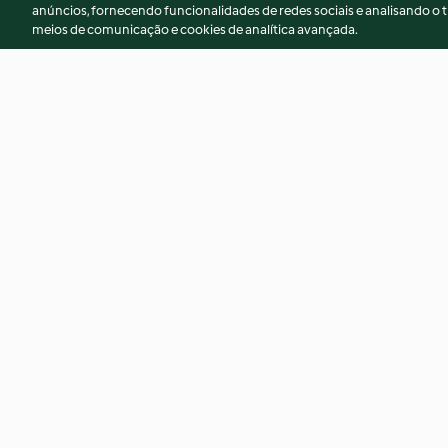
anúncios, fornecendo funcionalidades de redes sociais e analisando o t
meios de comunicação e cookies de analítica avançada.
Chocolate brownie trifle
Char siu pork bao
4.6
(97)
3.8
(11)
© Copyright 2026
Termos de Utilização
Aviso sobre Proteção de D
Declaração de acessibilidade