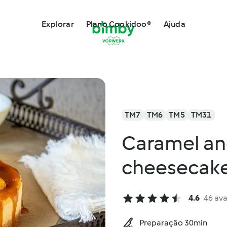
Explorar
Plano Cookidoo®
Ajuda
TM7
TM6
TM5
TM31
Caramel a
cheesecake
4.6
46 ava
Preparação 30min