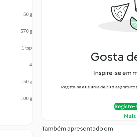
50 g
370 g
1 tsp
Gosta de
4
Inspire-se em m
150 g
Registe-se e usufrua de 30 dias gratui
100 g
Registe-
Mais
Também apresentado em