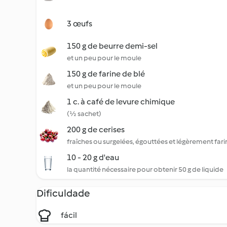
3 œufs
150 g de beurre demi-sel
et un peu pour le moule
150 g de farine de blé
et un peu pour le moule
1 c. à café de levure chimique
(½ sachet)
200 g de cerises
fraîches ou surgelées, égouttées et légèrement far
10 - 20 g d'eau
la quantité nécessaire pour obtenir 50 g de liquide
Dificuldade
fácil