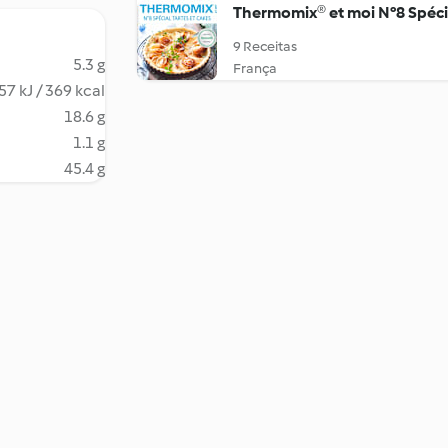
Thermomix® et moi N°8 Spécia
9 Receitas
5.3 g
França
57 kJ / 369 kcal
18.6 g
1.1 g
45.4 g