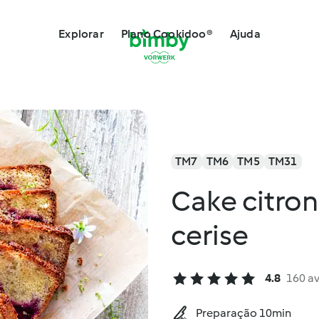
Explorar
Plano Cookidoo®
Ajuda
TM7
TM6
TM5
TM31
Cake citron
cerise
4.8
160 a
Preparação 10min