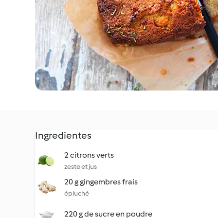
Ingredientes
2 citrons verts
zeste et jus
20 g gingembres frais
épluché
220 g de sucre en poudre