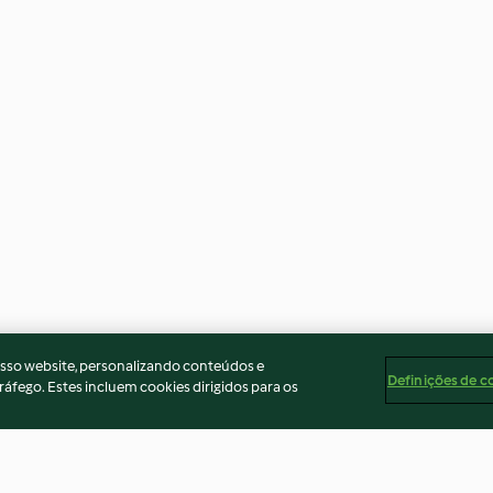
osso website, personalizando conteúdos e
Definições de c
ráfego. Estes incluem cookies dirigidos para os