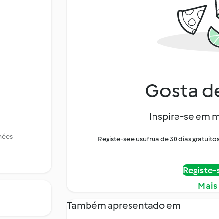
Gosta de
Inspire-se em m
inées
Registe-se e usufrua de 30 dias gratui
Registe-
Mais
Também apresentado em