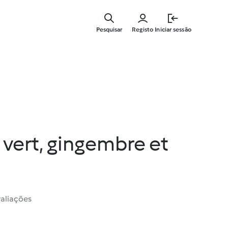
Saltar
para
Pesquisar
Registo
Iniciar sessão
o
conteúdo
principal
 vert, gingembre et
valiações